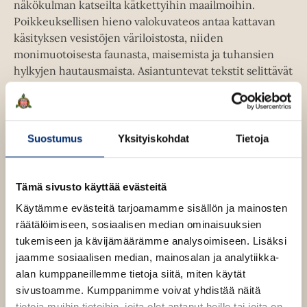
näkökulman katseilta kätkettyihin maailmoihin.
Poikkeuksellisen hieno valokuvateos antaa kattavan
käsityksen vesistöjen väriloistosta, niiden
monimuotoisesta faunasta, maisemista ja tuhansien
hylkyjen hautausmaista. Asiantuntevat tekstit selittävät
ja syventävät katselukokemuksen visuaalista lumoa.
Suostumus
Yksityiskohdat
Tietoja
Kirjan tiedot
Tämä sivusto käyttää evästeitä
Lue näyte (pdf)
A
Käytämme evästeitä tarjoamamme sisällön ja mainosten
u
räätälöimiseen, sosiaalisen median ominaisuuksien
k
Kirjan kuvapankkikuvat
tukemiseen ja kävijämäärämme analysoimiseen. Lisäksi
e
a
jaamme sosiaalisen median, mainosalan ja analytiikka-
a
alan kumppaneillemme tietoja siitä, miten käytät
u
u
sivustoamme. Kumppanimme voivat yhdistää näitä
t
tietoja muihin tietoihin, joita olet antanut heille tai joita on