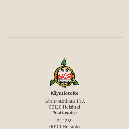
i
Käyntiosoite
Lönnrotinkatu 18 A
00120 Helsinki
Postiosoite
PL 1259
00101 Helsinki