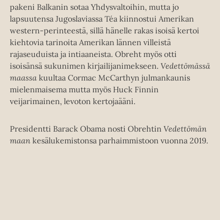
pakeni Balkanin sotaa Yhdysvaltoihin, mutta jo
lapsuutensa Jugoslaviassa Téa kiinnostui Amerikan
western-perinteestä, sillä hänelle rakas isoisä kertoi
kiehtovia tarinoita Amerikan lännen villeistä
rajaseuduista ja intiaaneista. Obreht myös otti
isoisänsä sukunimen kirjailijanimekseen.
Vedettömässä
maassa
kuultaa Cormac McCarthyn julmankaunis
mielenmaisema mutta myös Huck Finnin
veijarimainen, levoton kertojaääni.
Presidentti Barack Obama nosti Obrehtin
Vedettömän
maan
kesälukemistonsa parhaimmistoon vuonna 2019.