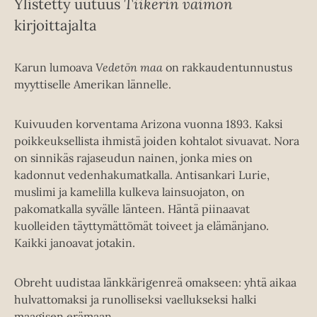
Ylistetty uutuus
Tiikerin vaimon
kirjoittajalta
Karun lumoava
Vedetön maa
on rakkaudentunnustus
myyttiselle Amerikan lännelle.
Kuivuuden korventama Arizona vuonna 1893. Kaksi
poikkeuksellista ihmistä joiden kohtalot sivuavat. Nora
on sinnikäs rajaseudun nainen, jonka mies on
kadonnut vedenhakumatkalla. Antisankari Lurie,
muslimi ja kamelilla kulkeva lainsuojaton, on
pakomatkalla syvälle länteen. Häntä piinaavat
kuolleiden täyttymättömät toiveet ja elämänjano.
Kaikki janoavat jotakin.
Obreht uudistaa länkkärigenreä omakseen: yhtä aikaa
hulvattomaksi ja runolliseksi vaellukseksi halki
maagisen erämaan.