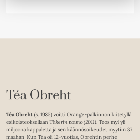
v
l
ä
i
l
l
i
e
l
h
e
t
h
e
t
e
e
n
e
n
Téa Obreht
Téa Obreht
(s. 1985) voitti Orange-palkinnon kiitetyllä
esikoisteoksellaan
Tiikerin vaimo (2011)
. Teos myi yli
miljoona kappaletta ja sen käännösoikeudet myytiin 37
maahan. Kun Téa oli 12-vuotias, Obrehtin perhe