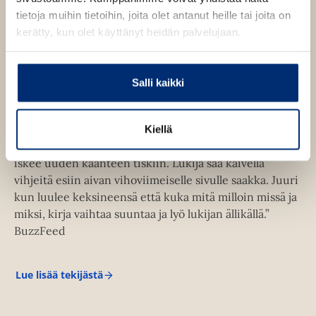
tietoja muihin tietoihin, joita olet antanut heille tai joita on
kerätty, kun olet käyttänyt heidän palvelujaan.
”Kerii auki kiiltokuvapariskunnan rakkaustarinan ja
avioliiton todella häiritsevällä – ja leuat loksauttavalla –
tavalla.” – Elle magazine
Salli kaikki
”Kirjan energia ja vauhti vetää vertoja tivolin
vekkulalle. Kaikki muuttuu koko ajan, ja juuri kun
Kiellä
luulet tietäväsi, mitä seuraavaksi tapahtuu, Hoover
iskee uuden käänteen tiskiin. Lukija saa kaivella
vihjeitä esiin aivan vihoviimeiselle sivulle saakka. Juuri
kun luulee keksineensä että kuka mitä milloin missä ja
miksi, kirja vaihtaa suuntaa ja lyö lukijan ällikällä.”
BuzzFeed
Lue lisää tekijästä
C
o
l
l