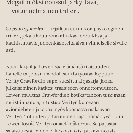
Megailmiöksi noussut järkyttävä,
tiivistunnelmainen trilleri.
Se päättyy meihin
-kirjailijan uutuus on psykologinen
trilleri, joka tihkuu romantiikkaa, erotiikkaa ja
kauhistuttavia juonenkäänteitä aivan viimeiselle sivulle
asti.
Nuori kirjailija Lowen saa elämänsä tilaisuuden:
hänelle tarjotaan mahdollisuutta työstää loppuun
Verity Crawfordin supersuosittu kirjasarja, jonka
julkaiseminen katkesi traagiseen onnettomuuteen.
Lowen muuttaa Crawfordien kotikartanoon tutkimaan
muistiinpanoja, tutustuu Verityn komeaan
aviomieheen ja tapaa myös koomassa makaavan
Verityn. Totuuden ja tarinoiden rajat hämärtyvät, kun
Lowen löytää Verityn omaelämäkerran. Se paljastaa
salaisuuksia, joiden ei koskaan olisi pitänyt nousta