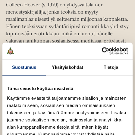
Colleen Hoover (s. 1979) on yhdysvaltalainen
menestyskirjailija, jonka teoksia on myyty
maailmanlaajuisesti yli seitsemän miljoonaa kappaletta.
Hänen teoksissaan sydäntäriipivä romantiikka yhdistyy
kipinöivään erotiikkaan, mikä on luonut hänelle
valtavan fanikunnan sosiaalisessa mediassa, erityisesti
TikTokissa. Hoover on kolmen lapsen äiti ja asuu
Texasissa.
Suostumus
Yksityiskohdat
Tietoja
*
Tämä sivusto käyttää evästeitä
“
Verityn varjo
humauttaa trilleritwistien kunnarin,
’mitä helv...’-hetkien Graalin maljan... Aivoni räjähtivät.”
Käytämme evästeitä tarjoamamme sisällön ja mainosten
– Washington Post
räätälöimiseen, sosiaalisen median ominaisuuksien
tukemiseen ja kävijämäärämme analysoimiseen. Lisäksi
jaamme sosiaalisen median, mainosalan ja analytiikka-
”Jos etsit romanttista mysteeriä, joka pitää sinut
alan kumppaneillemme tietoja siitä, miten käytät
varpaillasi (ja hereillä koko yön), lisää Colleen Hooverin
sivustoamme. Kumppanimme voivat yhdistää näitä
Verityn varjo
ostoskoriisi.” – Cosmopolitan