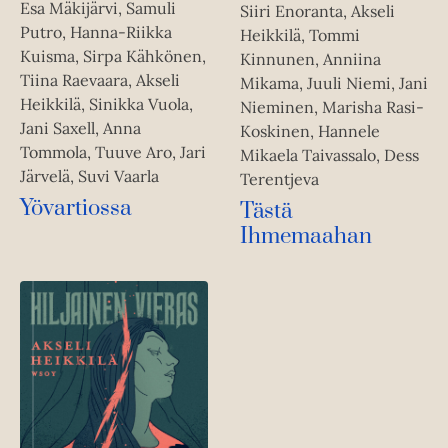
Esa Mäkijärvi, Samuli
Siiri Enoranta, Akseli
Putro, Hanna-Riikka
Heikkilä, Tommi
Kuisma, Sirpa Kähkönen,
Kinnunen, Anniina
Tiina Raevaara, Akseli
Mikama, Juuli Niemi, Jani
Heikkilä, Sinikka Vuola,
Nieminen, Marisha Rasi-
Jani Saxell, Anna
Koskinen, Hannele
Tommola, Tuuve Aro, Jari
Mikaela Taivassalo, Dess
Järvelä, Suvi Vaarla
Terentjeva
Yövartiossa
Tästä
Ihmemaahan