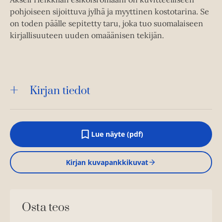
pohjoiseen sijoittuva jylhä ja myyttinen kostotarina. Se
on toden päälle sepitetty taru, joka tuo suomalaiseen
kirjallisuuteen uuden omaäänisen tekijän.
Kirjan tiedot
Lue näyte (pdf)
A
u
k
Kirjan kuvapankkikuvat
e
a
a
u
u
Osta teos
t
e
e