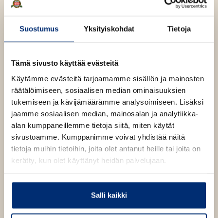
Suostumus
Yksityiskohdat
Tietoja
Akseli Heikkilä
Tämä sivusto käyttää evästeitä
Käytämme evästeitä tarjoamamme sisällön ja mainosten
räätälöimiseen, sosiaalisen median ominaisuuksien
Akseli Heikkilä (s. 1984) on työskennellyt muun muassa
tukemiseen ja kävijämäärämme analysoimiseen. Lisäksi
freelancer-toimittajana, käsikirjoittajana,
jaamme sosiaalisen median, mainosalan ja analytiikka-
musiikkipäällikkönä ja verkkotuottajana. Heikkilä on
alan kumppaneillemme tietoja siitä, miten käytät
kotoisin Torniojokilaaksosta Kukkolan kylästa ja asuu
sivustoamme. Kumppanimme voivat yhdistää näitä
nykyisin Helsingissä.
tietoja muihin tietoihin, joita olet antanut heille tai joita on
kerätty, kun olet käyttänyt heidän palvelujaan.
Heikkilän novelleja on julkaistu eri antologioissa ja
Lapin kirjallisuusseuran Lapillinen-lehdessä. Hän on
Salli kaikki
opiskellut kirjoittamista Kriittisessä korkeakoulussa.