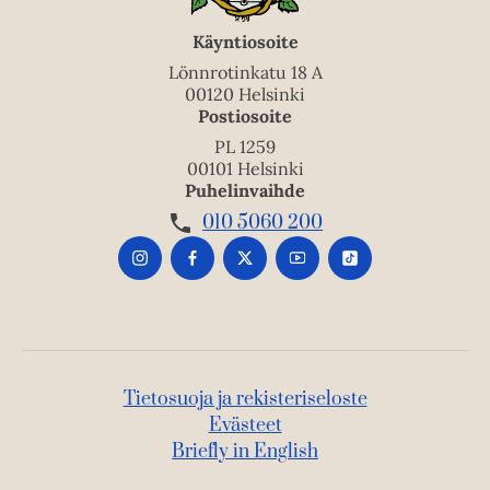
Käyntiosoite
Lönnrotinkatu 18 A
00120 Helsinki
Postiosoite
PL 1259
00101 Helsinki
Puhelinvaihde
010 5060 200
Tietosuoja ja rekisteriseloste
Evästeet
Briefly in English