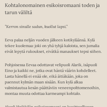
Kohtalonomainen esikoisromaani toden ja
tarun väliltä
”Kerron sinulle sadun, kuollut lapsi.”
Eeva palaa neljän vuoden jälkeen kotikyläänsä. Kylä
tekee kuolemaa: joki on yhä tyhjä kaloista, sen jumalia
eivät lepytä rukoukset, eivätkä manaukset tepsi siihen.
Pohjoisessa Eevaa odottavat velipuoli Alarik, isäpuoli
Eino ja kaikki ne, jotka ovat häntä väärin kohdelleet.
Lasta hänellä ei enää ole, eikä äitiäkään, joka on
paennut kylmän maan sisään. Kun kylä alkaa
valmistautua kesän päättäviin veneenpolttomenoihin,
montaa muuta odottaa karmeampi kohtalo.
Akseli Heikkilän esikoisromaani on kuvitteelliseen