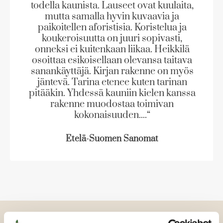
e
todella kaunista. Lauseet ovat kuulaita,
t
t
t
e
mutta samalla hyvin kuvaavia ja
e
n
paikoitellen aforistisia. Koristelua ja
e
v
koukeroisuutta on juuri sopivasti,
n
ä
onneksi ei kuitenkaan liikaa. Heikkilä
v
osoittaa esikoisellaan olevansa taitava
l
ä
sanankäyttäjä. Kirjan rakenne on myös
i
l
jäntevä. Tarina etenee kuten tarinan
l
i
pitääkin. Yhdessä kauniin kielen kanssa
e
rakenne muodostaa toimivan
l
h
kokonaisuuden....“
e
t
h
e
Etelä-Suomen Sanomat
t
e
e
n
e
n