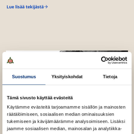
a
Lue lisää tekijästä
H
a
a
r
u
r
u
i
N
t
y
e
k
e
ä
n
n
e
v
n
ä
Suostumus
Yksityiskohdat
Tietoja
l
i
l
Tämä sivusto käyttää evästeitä
e
h
Käytämme evästeitä tarjoamamme sisällön ja mainosten
t
räätälöimiseen, sosiaalisen median ominaisuuksien
e
tukemiseen ja kävijämäärämme analysoimiseen. Lisäksi
e
jaamme sosiaalisen median, mainosalan ja analytiikka-