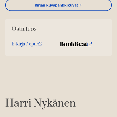
Kirjan kuvapankkikuvat
Osta teos
E-kirja / epub2
K
B
u
o
u
o
n
k
t
b
e
e
l
a
e
t
A
Harri Nykänen
u
k
e