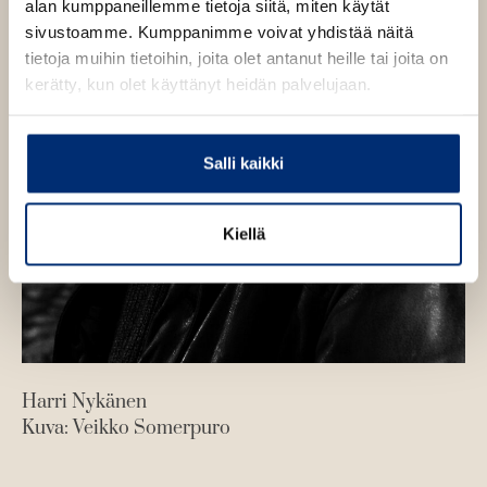
n
alan kumppaneillemme tietoja siitä, miten käytät
sivustoamme. Kumppanimme voivat yhdistää näitä
tietoja muihin tietoihin, joita olet antanut heille tai joita on
kerätty, kun olet käyttänyt heidän palvelujaan.
Salli kaikki
Kiellä
Harri Nykänen
Kuva: Veikko Somerpuro