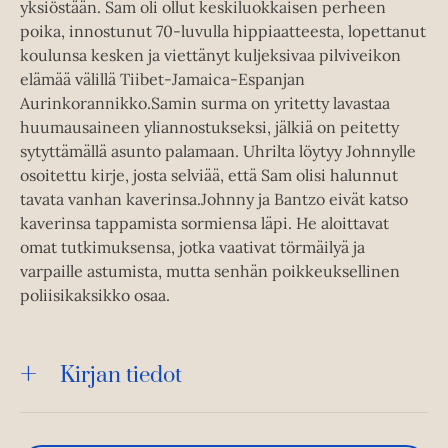
yksiöstään. Sam oli ollut keskiluokkaisen perheen
poika, innostunut 70-luvulla hippiaatteesta, lopettanut
koulunsa kesken ja viettänyt kuljeksivaa pilviveikon
elämää välillä Tiibet-Jamaica-Espanjan
Aurinkorannikko.Samin surma on yritetty lavastaa
huumausaineen yliannostukseksi, jälkiä on peitetty
sytyttämällä asunto palamaan. Uhrilta löytyy Johnnylle
osoitettu kirje, josta selviää, että Sam olisi halunnut
tavata vanhan kaverinsa.Johnny ja Bantzo eivät katso
kaverinsa tappamista sormiensa läpi. He aloittavat
omat tutkimuksensa, jotka vaativat törmäilyä ja
varpaille astumista, mutta senhän poikkeuksellinen
poliisikaksikko osaa.
Kirjan tiedot