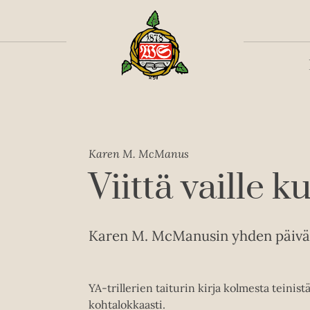
Toiss
Karen M. McManus
Viittä vaille 
Karen M. McManusin yhden päivän 
YA-trillerien taiturin kirja kolmesta teinis
kohtalokkaasti.