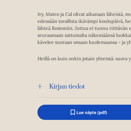
Ivy, Mateo ja Cal olivat aikanaan läheisiä, m
edessään tavallista ikävämpi koulupäivä, he
lähteä Bostoniin. Juttua ei tunnu riittävä
seuraamaan sattumalta näkemäänsä luokkaka
kävelee suoraan omaan kuolemaansa – ja yhtä
Heillä on kuin onkin jotain yhteistä: suor
Kirjan tiedot
Lue näyte (pdf)
A
u
k
e