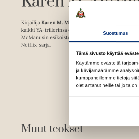
Karen M. McMa
Kirjailija
Karen M. McManus
asuu Yhdysvaltain itä
kaikki YA-trillerinsä ovat nousseet kansainvälisiks
Suostumus
McManusin esikoisteoksesta
Yksi meistä valehtelee
Netflix-sarja.
Tämä sivusto käyttää eväste
Käytämme evästeitä tarjoama
ja kävijämäärämme analysoim
kumppaneillemme tietoja siitä
olet antanut heille tai joita o
Muut teokset