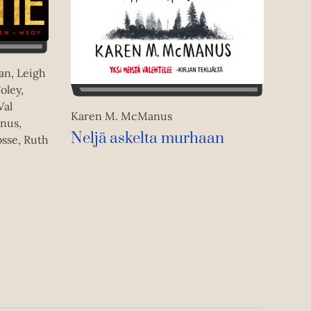
an, Leigh
oley,
Val
Karen M. McManus
nus,
Neljä askelta murhaan
osse, Ruth