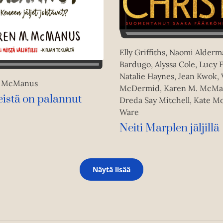
Elly Griffiths, Naomi Alderm
Bardugo, Alyssa Cole, Lucy F
Natalie Haynes, Jean Kwok, 
. McManus
McDermid, Karen M. McMa
eistä on palannut
Dreda Say Mitchell, Kate M
Ware
Neiti Marplen jäljillä
Näytä lisää