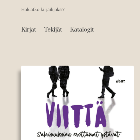
Toissijainen
Hyppää
Haluatko kirjailijaksi?
sisältöön
Päävalikko
Kirjat
Tekijät
Katalogit