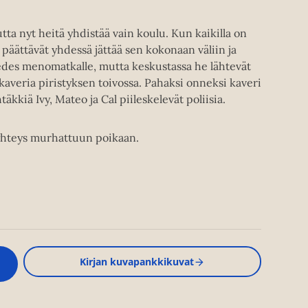
utta nyt heitä yhdistää vain koulu. Kun kaikilla on
 päättävät yhdessä jättää sen kokonaan väliin ja
n edes menomatkalle, mutta keskustassa he lähtevät
veria piristyksen toivossa. Pahaksi onneksi kaveri
kkiä Ivy, Mateo ja Cal piileskelevät poliisia.
a yhteys murhattuun poikaan.
Kirjan kuvapankkikuvat