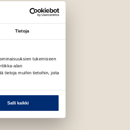
Tietoja
 ominaisuuksien tukemiseen
tiikka-alan
ietoja muihin tietoihin, joita
Salli kaikki