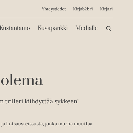
ijainen
Yhteystiedot
Kirjab2b.fi
Kirja.fi
Päävalikko
Kustantamo
Kuvapankki
Medialle
kuolema
trilleri kiihdyttää sykkeen!
tä ja lintsausreissusta, jonka murha muuttaa