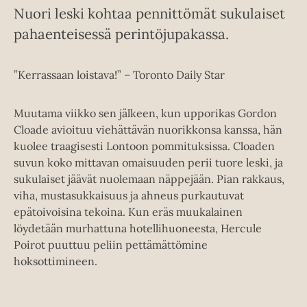
Nuori leski kohtaa pennittömät sukulaiset
pahaenteisessä perintöjupakassa.
”Kerrassaan loistava!” – Toronto Daily Star
Muutama viikko sen jälkeen, kun upporikas Gordon
Cloade avioituu viehättävän nuorikkonsa kanssa, hän
kuolee traagisesti Lontoon pommituksissa. Cloaden
suvun koko mittavan omaisuuden perii tuore leski, ja
sukulaiset jäävät nuolemaan näppejään. Pian rakkaus,
viha, mustasukkaisuus ja ahneus purkautuvat
epätoivoisina tekoina. Kun eräs muukalainen
löydetään murhattuna hotellihuoneesta, Hercule
Poirot puuttuu peliin pettämättömine
hoksottimineen.