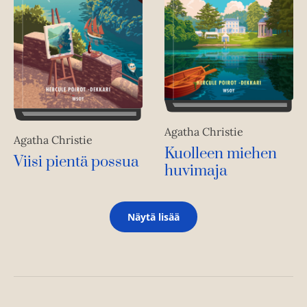
Agatha Christie
Agatha Christie
Kuolleen miehen
Viisi pientä possua
huvimaja
Näytä lisää