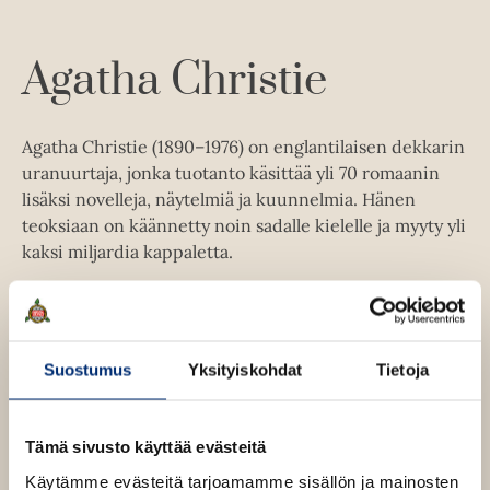
l
a
A
e
t
u
A
k
Agatha Christie
u
e
k
a
e
a
Agatha Christie (1890–1976) on englantilaisen dekkarin
a
u
uranuurtaja, jonka tuotanto käsittää yli 70 romaanin
a
u
lisäksi novelleja, näytelmiä ja kuunnelmia. Hänen
u
t
teoksiaan on käännetty noin sadalle kielelle ja myyty yli
u
e
kaksi miljardia kappaletta.
t
e
e
n
e
Lue lisää tekijästä
v
A
n
g
ä
a
v
Suostumus
Yksityiskohdat
Tietoja
l
t
ä
h
i
a
l
l
C
Tämä sivusto käyttää evästeitä
i
e
h
l
r
Käytämme evästeitä tarjoamamme sisällön ja mainosten
h