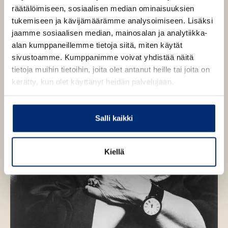
i
e
räätälöimiseen, sosiaalisen median ominaisuuksien
t
s
h
t
tukemiseen ja kävijämäärämme analysoimiseen. Lisäksi
e
i
t
jaamme sosiaalisen median, mainosalan ja analytiikka-
e
e
e
alan kumppaneillemme tietoja siitä, miten käytät
n
e
sivustoamme. Kumppanimme voivat yhdistää näitä
n
tietoja muihin tietoihin, joita olet antanut heille tai joita on
kerätty, kun olet käyttänyt heidän palvelujaan.
Salli kaikki
Kiellä