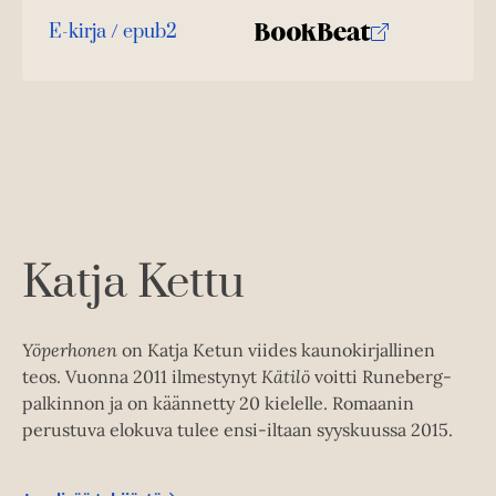
K
B
ä
u
o
E-kirja / epub2
l
K
B
i
u
o
l
u
o
n
k
e
u
o
t
b
h
n
k
t
e
e
e
t
b
l
a
e
e
e
n
e
t
l
a
A
e
t
u
A
k
Katja Kettu
u
e
k
a
e
a
Yöperhonen
on Katja Ketun viides kaunokirjallinen
a
u
teos. Vuonna 2011 ilmestynyt
Kätilö
voitti Runeberg-
a
u
palkinnon ja on käännetty 20 kielelle. Romaanin
u
t
perustuva elokuva tulee ensi-iltaan syyskuussa 2015.
u
e
t
e