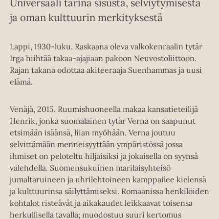
Universaali tarina sisusta, selviytymisestä
ja oman kulttuurin merkityksestä
Lappi, 1930-luku. Raskaana oleva valkokenraalin tytär
Irga hiihtää takaa-ajajiaan pakoon Neuvostoliittoon.
Rajan takana odottaa akiteeraaja Suenhammas ja uusi
elämä.
Venäjä, 2015. Ruumishuoneella makaa kansatieteilijä
Henrik, jonka suomalainen tytär Verna on saapunut
etsimään isäänsä, liian myöhään. Verna joutuu
selvittämään menneisyyttään ympäristössä jossa
ihmiset on peloteltu hiljaisiksi ja jokaisella on syynsä
valehdella. Suomensukuinen marilaisyhteisö
jumaltaruineen ja uhrilehtoineen kamppailee kielensä
ja kulttuurinsa säilyttämiseksi. Romaanissa henkilöiden
kohtalot risteävät ja aikakaudet leikkaavat toisensa
herkullisella tavalla; muodostuu suuri kertomus