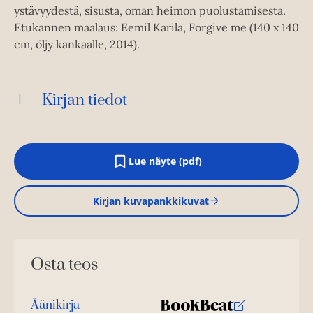
ystävyydestä, sisusta, oman heimon puolustamisesta.
Etukannen maalaus: Eemil Karila, Forgive me (140 x 140
cm, öljy kankaalle, 2014).
Kirjan tiedot
Lue näyte (pdf)
A
u
k
Kirjan kuvapankkikuvat
e
a
a
u
u
Osta teos
t
e
e
n
Äänikirja
v