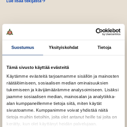
e
Lue lisää tekijästä
n
K
e
a
v
t
n
ä
j
v
a
l
K
ä
i
e
l
l
t
i
t
e
u
l
Suostumus
Yksityiskohdat
Tietoja
h
e
t
h
e
Tämä sivusto käyttää evästeitä
t
e
e
Käytämme evästeitä tarjoamamme sisällön ja mainosten
n
e
räätälöimiseen, sosiaalisen median ominaisuuksien
n
tukemiseen ja kävijämäärämme analysoimiseen. Lisäksi
jaamme sosiaalisen median, mainosalan ja analytiikka-
alan kumppaneillemme tietoja siitä, miten käytät
sivustoamme. Kumppanimme voivat yhdistää näitä
tietoja muihin tietoihin, joita olet antanut heille tai joita on
kerätty, kun olet käyttänyt heidän palvelujaan.