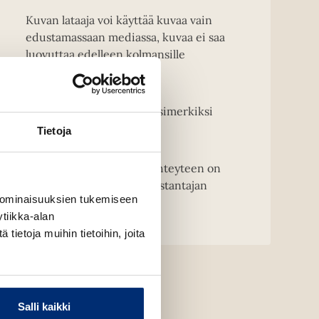
Kuvan lataaja voi käyttää kuvaa vain
edustamassaan mediassa, kuvaa ei saa
luovuttaa edelleen kolmansille
osapuolille.
Kansikuvien muuntelu, esimerkiksi
rajaaminen on kielletty.
Tietoja
HUOM! Kirjailijakuvien yhteyteen on
merkittävä kuvaajan ja kustantajan
 ominaisuuksien tukemiseen
nimi.
tiikka-alan
ietoja muihin tietoihin, joita
Salli kaikki