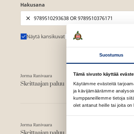
Hakusana
Näytä kansikuvat
Näytä tekijäkuvat
Suostumus
E-kirja (epub2)
Tämä sivusto käyttää eväste
Jorma Ranivaara
ISBN
9789510376171
Skeittaajan paluu
Käytämme evästeitä tarjoama
ja kävijämäärämme analysoim
1580
x
2408
px
kumppaneillemme tietoja siitä
olet antanut heille tai joita o
Kovakantinen kirja
Jorma Ranivaara
ISBN
9789510293638
Skeittaajan paluu