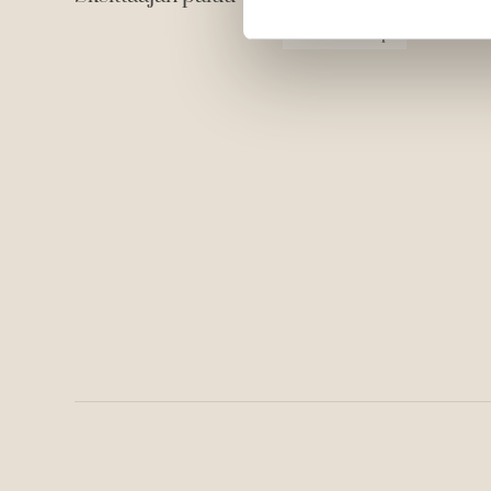
1580
x
2408
px