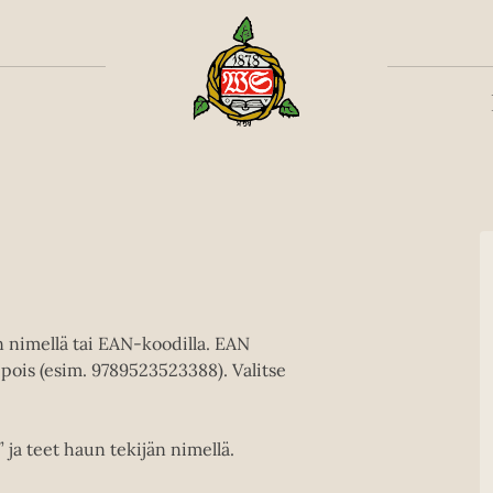
Toiss
en nimellä tai EAN-koodilla. EAN
pois (esim. 9789523523388). Valitse
” ja teet haun tekijän nimellä.