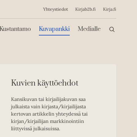
ijainen
Yhteystiedot
Kirjab2b.fi
Kirja.fi
Päävalikko
Kustantamo
Kuvapankki
Medialle
Kuvien käyttöehdot
Kansikuvan tai kirjailijakuvan saa
julkaista vain kirjasta/kirjailijasta
kertovan artikkelin yhteydessä tai
kirjan/kirjailijan markkinointiin
liittyvissä julkaisuissa.