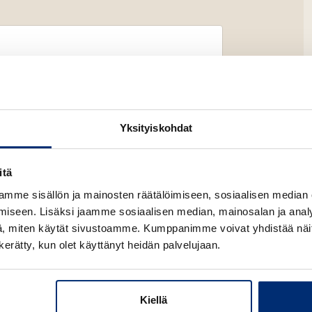
Yksityiskohdat
itä
Lataa
mme sisällön ja mainosten räätälöimiseen, sosiaalisen median
O
p
iseen. Lisäksi jaamme sosiaalisen median, mainosalan ja analy
e
, miten käytät sivustoamme. Kumppanimme voivat yhdistää näitä t
n
s
n kerätty, kun olet käyttänyt heidän palvelujaan.
i
n
n
e
Kiellä
w
Lataa
O