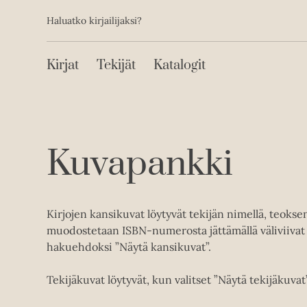
Toissijainen
Hyppää
Haluatko kirjailijaksi?
sisältöön
Päävalikko
Kirjat
Tekijät
Katalogit
Kuvapankki
Kirjojen kansikuvat löytyvät tekijän nimellä, teoks
muodostetaan ISBN-numerosta jättämällä väliviivat 
hakuehdoksi ”Näytä kansikuvat”.
Tekijäkuvat löytyvät, kun valitset ”Näytä tekijäkuvat