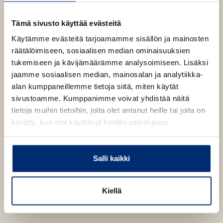
a
b
Tämä sivusto käyttää evästeitä
Käytämme evästeitä tarjoamamme sisällön ja mainosten
räätälöimiseen, sosiaalisen median ominaisuuksien
tukemiseen ja kävijämäärämme analysoimiseen. Lisäksi
jaamme sosiaalisen median, mainosalan ja analytiikka-
alan kumppaneillemme tietoja siitä, miten käytät
sivustoamme. Kumppanimme voivat yhdistää näitä
tietoja muihin tietoihin, joita olet antanut heille tai joita on
kerätty, kun olet käyttänyt heidän palvelujaan.
Salli kaikki
Kiellä