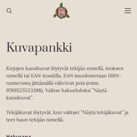
Hyppää
sisältöön
Kuvapankki
Kirjojen kansikuvat löytyvät tekijän nimellä, teoksen
nimellä tai EAN-koodilla. EAN muodostetaan ISBN-
numerosta jättämällä väliviivat pois (esim.
9789523523388). Valitse hakuehdoksi ”Näytä
kansikuvat”.
Tekijäkuvat löytyvät, kun valitset ”Näytä tekijäkuvat” ja
teet haun tekijän nimellä.
Hakusana