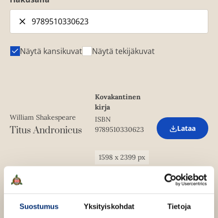
Näytä kansikuvat
Näytä tekijäkuvat
Kovakantinen
kirja
William Shakespeare
ISBN
Lataa
Titus Andronicus
9789510330623
O
p
e
n
1598
x
2399
px
s
i
n
n
e
w
Suostumus
Yksityiskohdat
Tietoja
t