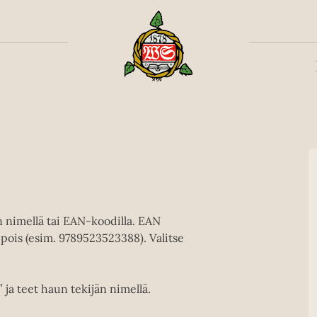
Toiss
en nimellä tai EAN-koodilla. EAN
pois (esim. 9789523523388). Valitse
” ja teet haun tekijän nimellä.