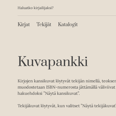
Toissijainen
Hyppää
Haluatko kirjailijaksi?
sisältöön
Päävalikko
Kirjat
Tekijät
Katalogit
Kuvapankki
Kirjojen kansikuvat löytyvät tekijän nimellä, teoks
muodostetaan ISBN-numerosta jättämällä väliviivat 
hakuehdoksi ”Näytä kansikuvat”.
Tekijäkuvat löytyvät, kun valitset ”Näytä tekijäkuvat