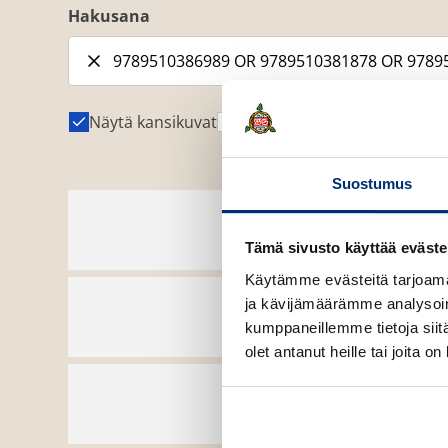
Hakusana
Näytä kansikuvat
Näytä tekijäkuvat
Suostumus
Pokkari
Antti S. Mattila
Tämä sivusto käyttää eväste
ISBN
9789510411810
Näkökulman
Käytämme evästeitä tarjoama
vaihtamisen taito
ja kävijämäärämme analysoim
1327
x
2102
px
kumppaneillemme tietoja siitä
olet antanut heille tai joita o
E-kirja (epub2)
Antti S. Mattila
ISBN
9789510386989
Näkökulman