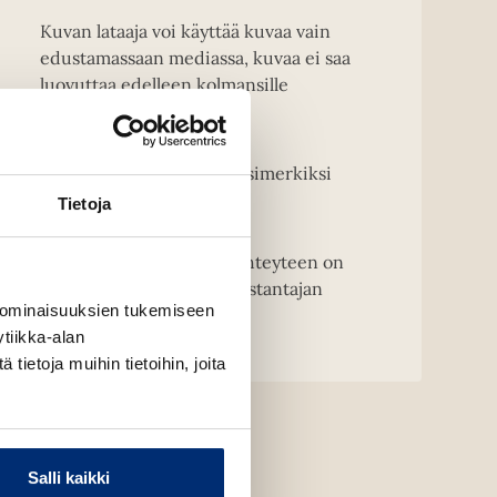
Kuvan lataaja voi käyttää kuvaa vain
edustamassaan mediassa, kuvaa ei saa
luovuttaa edelleen kolmansille
osapuolille.
Kansikuvien muuntelu, esimerkiksi
rajaaminen on kielletty.
Tietoja
HUOM! Kirjailijakuvien yhteyteen on
merkittävä kuvaajan ja kustantajan
 ominaisuuksien tukemiseen
nimi.
tiikka-alan
ietoja muihin tietoihin, joita
Salli kaikki