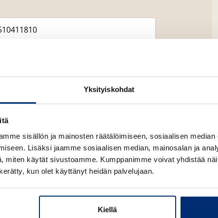
Yksityiskohdat
itä
Lataa
mme sisällön ja mainosten räätälöimiseen, sosiaalisen median
O
p
iseen. Lisäksi jaamme sosiaalisen median, mainosalan ja analy
e
, miten käytät sivustoamme. Kumppanimme voivat yhdistää näitä t
n
s
n kerätty, kun olet käyttänyt heidän palvelujaan.
i
n
n
e
Kiellä
w
Lataa
O