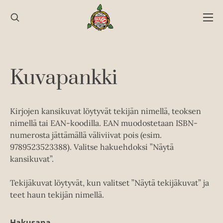
Hyppää
sisältöön
Kuvapankki
Kirjojen kansikuvat löytyvät tekijän nimellä, teoksen
nimellä tai EAN-koodilla. EAN muodostetaan ISBN-
numerosta jättämällä väliviivat pois (esim.
9789523523388). Valitse hakuehdoksi ”Näytä
kansikuvat”.
Tekijäkuvat löytyvät, kun valitset ”Näytä tekijäkuvat” ja
teet haun tekijän nimellä.
Hakusana