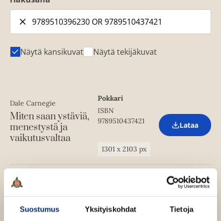
Näytä kansikuvat
Näytä tekijäkuvat
Pokkari
Dale Carnegie
ISBN
Miten saan ystäviä,
9789510437421
Lataa
menestystä ja
O
vaikutusvaltaa
p
e
1301
x
2103
px
n
s
i
n
Pokkari
Dale Carnegie
n
ISBN
e
Miten saan ystäviä,
w
9789510396230
Lataa
menestystä ja
Suostumus
Yksityiskohdat
Tietoja
O
t
p
a