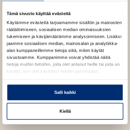
vaikutusvaltaa
e
b
1299
x
2135
px
n
Tämä sivusto käyttää evästeitä
s
i
Käytämme evästeitä tarjoamamme sisällön ja mainosten
n
n
räätälöimiseen, sosiaalisen median ominaisuuksien
e
tukemiseen ja kävijämäärämme analysoimiseen. Lisäksi
w
jaamme sosiaalisen median, mainosalan ja analytiikka-
t
a
alan kumppaneillemme tietoja siitä, miten käytät
b
sivustoamme. Kumppanimme voivat yhdistää näitä
tietoja muihin tietoihin, joita olet antanut heille tai joita on
kerätty, kun olet käyttänyt heidän palvelujaan.
Salli kaikki
Kiellä