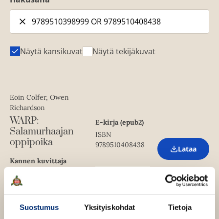
Näytä kansikuvat
Näytä tekijäkuvat
Eoin Colfer, Owen
Richardson
WARP:
E-kirja (epub2)
Salamurhaajan
ISBN
oppipoika
9789510408438
Lataa
O
p
Kannen kuvittaja
e
1640
x
2585
px
Owen Richardson
n
s
Kannen valokuvaaja
i
Michael Frost
n
Suostumus
Yksityiskohdat
Tietoja
n
e