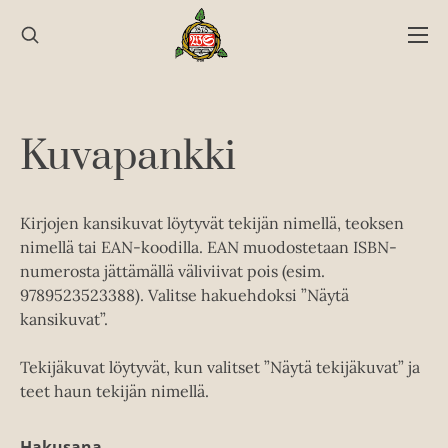
Hyppää
sisältöön
Kuvapankki
Kirjojen kansikuvat löytyvät tekijän nimellä, teoksen
nimellä tai EAN-koodilla. EAN muodostetaan ISBN-
numerosta jättämällä väliviivat pois (esim.
9789523523388). Valitse hakuehdoksi ”Näytä
kansikuvat”.
Tekijäkuvat löytyvät, kun valitset ”Näytä tekijäkuvat” ja
teet haun tekijän nimellä.
Hakusana