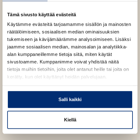
w
Eoin Colfer, Owen
t
Richardson
Tämä sivusto käyttää evästeitä
a
Kovakantinen
b
WARP:
Käytämme evästeitä tarjoamamme sisällön ja mainosten
kirja
Salamurhaajan
räätälöimiseen, sosiaalisen median ominaisuuksien
ISBN
oppipoika
tukemiseen ja kävijämäärämme analysoimiseen. Lisäksi
Lataa
9789510398999
O
jaamme sosiaalisen median, mainosalan ja analytiikka-
p
Kannen kuvittaja
e
alan kumppaneillemme tietoja siitä, miten käytät
Owen Richardson
n
1640
x
2585
px
sivustoamme. Kumppanimme voivat yhdistää näitä
s
Kannen valokuvaaja
i
tietoja muihin tietoihin, joita olet antanut heille tai joita on
Michael Frost
n
kerätty, kun olet käyttänyt heidän palvelujaan.
n
e
w
t
Salli kaikki
a
b
Kiellä