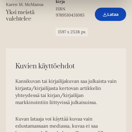
kirja
e
Karen M. McManus
w
ISBN
Yksi meistä
t
Lataa
9789510431085
O
valehtelee
a
p
b
e
n
1597
x
2538
px
s
i
n
n
e
w
Kuvien käyttöehdot
t
a
b
Kansikuvan tai kirjailijakuvan saa julkaista vain
kirjasta/kirjailijasta kertovan artikkelin
yhteydessä tai kirjan/kirjailijan
markkinointiin liittyvissä julkaisuissa.
Kuvan lataaja voi käyttää kuvaa vain
edustamassaan mediassa, kuvaa ei saa