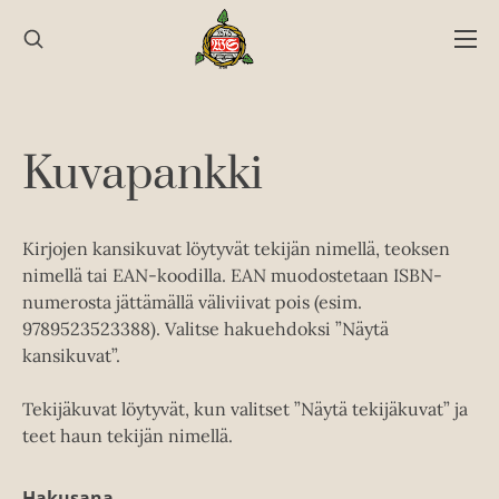
Hyppää
sisältöön
Kuvapankki
Kirjojen kansikuvat löytyvät tekijän nimellä, teoksen
nimellä tai EAN-koodilla. EAN muodostetaan ISBN-
numerosta jättämällä väliviivat pois (esim.
9789523523388). Valitse hakuehdoksi ”Näytä
kansikuvat”.
Tekijäkuvat löytyvät, kun valitset ”Näytä tekijäkuvat” ja
teet haun tekijän nimellä.
Hakusana