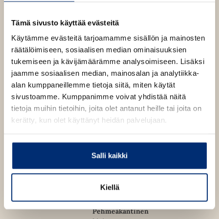
e
b
1400
x
1400
px
n
Tämä sivusto käyttää evästeitä
s
i
Käytämme evästeitä tarjoamamme sisällön ja mainosten
n
Karen M. McManus
Pokkari
n
räätälöimiseen, sosiaalisen median ominaisuuksien
Yksi meistä
ISBN
e
tukemiseen ja kävijämäärämme analysoimiseen. Lisäksi
w
valehtelee
9789510488843
Lataa
jaamme sosiaalisen median, mainosalan ja analytiikka-
t
O
a
p
alan kumppaneillemme tietoja siitä, miten käytät
Kannen suunnittelijat
b
e
1301
x
2105
px
sivustoamme. Kumppanimme voivat yhdistää näitä
Eija Kuusela, Netflix
n
s
tietoja muihin tietoihin, joita olet antanut heille tai joita on
i
kerätty, kun olet käyttänyt heidän palvelujaan.
n
Pokkari
n
Karen M. McManus
ISBN
e
w
Yksi meistä
9789510479117
Lataa
Salli kaikki
t
O
valehtelee
a
p
b
e
1298
x
2103
px
n
Kiellä
s
i
n
Pehmeäkantinen
n