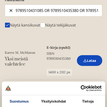
Näytä kansikuvat
Näytä tekijäkuvat
E-kirja (epub2)
Karen M. McManus
ISBN
Yksi meistä
9789510435380
Lataa
O
valehtelee
p
e
1400
x
2112
px
n
s
i
n
Äänikirja
n
Karen M. McManus
ISBN
e
Yksi meistä
w
9789510435328
Lataa
Suostumus
Yksityiskohdat
Tietoja
O
t
valehtelee
p
a