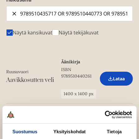
Näytä kansikuvat
Näytä tekijäkuvat
Äänikirja
ISBN
Ruusuvuori
9789510440261
Lataa
Aavikkosutten veli
O
p
e
1400
x
1400
px
n
s
i
n
E-kirja (epub2)
Ruusuvuori
n
ISBN
e
Aavikkosutten veli
w
9789510440773
Lataa
Suostumus
Yksityiskohdat
Tietoja
O
t
Kannen suunnittelija
p
a