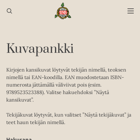
Hyppää
sisältöön
Kuvapankki
Kirjojen kansikuvat löytyvät tekijän nimellä, teoksen
nimellä tai EAN-koodilla. EAN muodostetaan ISBN-
numerosta jättämällä väliviivat pois (esim.
9789523523388). Valitse hakuehdoksi ”Näytä
kansikuvat”.
Tekijäkuvat löytyvät, kun valitset ”Näytä tekijäkuvat” ja
teet haun tekijän nimellä.
Hakusana