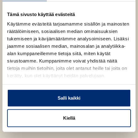
e
b
Martti Ruokonen
1400
x
2112
px
n
Tämä sivusto käyttää evästeitä
s
i
Käytämme evästeitä tarjoamamme sisällön ja mainosten
n
Kovakantinen
n
räätälöimiseen, sosiaalisen median ominaisuuksien
Ruusuvuori
kirja
e
tukemiseen ja kävijämäärämme analysoimiseen. Lisäksi
Aavikkosutten veli
w
ISBN
jaamme sosiaalisen median, mainosalan ja analytiikka-
t
Lataa
9789510435717
O
a
Kannen suunnittelija
alan kumppaneillemme tietoja siitä, miten käytät
p
b
e
sivustoamme. Kumppanimme voivat yhdistää näitä
Martti Ruokonen
n
1655
x
2607
px
tietoja muihin tietoihin, joita olet antanut heille tai joita on
s
i
kerätty, kun olet käyttänyt heidän palvelujaan.
n
n
e
w
Salli kaikki
t
a
b
Kiellä