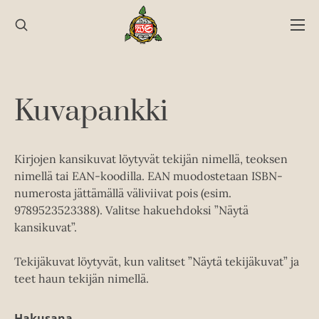
Hyppää
sisältöön
Kuvapankki
Kirjojen kansikuvat löytyvät tekijän nimellä, teoksen
nimellä tai EAN-koodilla. EAN muodostetaan ISBN-
numerosta jättämällä väliviivat pois (esim.
9789523523388). Valitse hakuehdoksi ”Näytä
kansikuvat”.
Tekijäkuvat löytyvät, kun valitset ”Näytä tekijäkuvat” ja
teet haun tekijän nimellä.
Hakusana