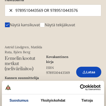
Näytä kansikuvat
Näytä tekijäkuvat
Astrid Lindgren, Matilda
Ruta, Björn Berg
Kovakantinen
Eemelin kootut
kirja
metkut
ISBN
(nelivärilaitos)
Lataa
9789510443569
O
p
Kannen suunnittelija
e
Riikka Turkulainen
n
1795
x
2551
px
s
Kannen kuvittajat
i
Matilda Ruta, Björn Berg
n
Suostumus
Yksityiskohdat
Tietoja
n
e