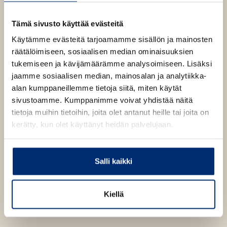
w
Astrid Lindgren, Matilda
t
Ruta, Björn Berg
Tämä sivusto käyttää evästeitä
a
b
Eemelin kootut
E-kirja (epub2)
Käytämme evästeitä tarjoamamme sisällön ja mainosten
metkut
ISBN
räätälöimiseen, sosiaalisen median ominaisuuksien
(nelivärilaitos)
9789510443576
tukemiseen ja kävijämäärämme analysoimiseen. Lisäksi
Lataa
O
jaamme sosiaalisen median, mainosalan ja analytiikka-
p
Kannen suunnittelija
e
alan kumppaneillemme tietoja siitä, miten käytät
1400
x
2112
px
Riikka Turkulainen
n
sivustoamme. Kumppanimme voivat yhdistää näitä
s
Kannen kuvittajat
i
tietoja muihin tietoihin, joita olet antanut heille tai joita on
Matilda Ruta, Björn Berg
n
kerätty, kun olet käyttänyt heidän palvelujaan.
n
e
w
t
Salli kaikki
a
b
Kiellä