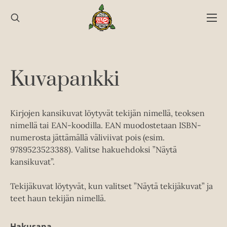
Hyppää
sisältöön
Kuvapankki
Kirjojen kansikuvat löytyvät tekijän nimellä, teoksen
nimellä tai EAN-koodilla. EAN muodostetaan ISBN-
numerosta jättämällä väliviivat pois (esim.
9789523523388). Valitse hakuehdoksi ”Näytä
kansikuvat”.
Tekijäkuvat löytyvät, kun valitset ”Näytä tekijäkuvat” ja
teet haun tekijän nimellä.
Hakusana