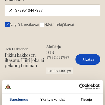
Näytä kansikuvat
Näytä tekijäkuvat
Äänikirja
Heli Laaksonen
ISBN
Pikku kakkosen
9789510447987
Lataa
iltasatu: Hiiri joka ei
O
pelännyt mitään
p
e
1400
x
1400
px
n
s
i
n
n
e
w
Suostumus
Yksityiskohdat
Tietoja
t
a