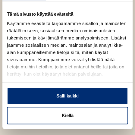
b
Tämä sivusto käyttää evästeitä
Käytämme evästeitä tarjoamamme sisällön ja mainosten
räätälöimiseen, sosiaalisen median ominaisuuksien
tukemiseen ja kävijämäärämme analysoimiseen. Lisäksi
jaamme sosiaalisen median, mainosalan ja analytiikka-
alan kumppaneillemme tietoja siitä, miten käytät
sivustoamme. Kumppanimme voivat yhdistää näitä
tietoja muihin tietoihin, joita olet antanut heille tai joita on
kerätty, kun olet käyttänyt heidän palvelujaan.
Salli kaikki
Kiellä