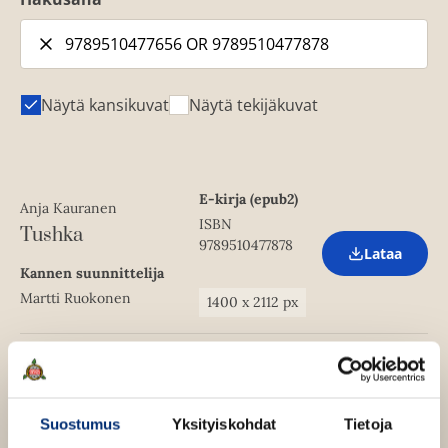
Näytä kansikuvat
Näytä tekijäkuvat
E-kirja (epub2)
Anja Kauranen
ISBN
Tushka
9789510477878
Lataa
O
Kannen suunnittelija
p
e
Martti Ruokonen
1400
x
2112
px
n
s
i
n
Äänikirja
Anja Kauranen
n
ISBN
e
Tushka
w
9789510477656
Lataa
Suostumus
Yksityiskohdat
Tietoja
O
t
Kannen suunnittelija
p
a