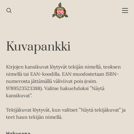
Hyppää
sisältöön
Kuvapankki
Kirjojen kansikuvat löytyvät tekijän nimellä, teoksen
nimellä tai EAN-koodilla. EAN muodostetaan ISBN-
numerosta jättämällä väliviivat pois (esim.
9789523523388). Valitse hakuehdoksi ”Näytä
kansikuvat”.
Tekijäkuvat löytyvät, kun valitset ”Näytä tekijäkuvat” ja
teet haun tekijän nimellä.
Hakusana