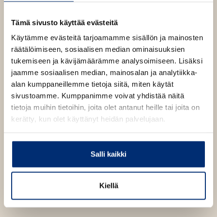
e
b
Martti Ruokonen
1400
x
1400
px
n
Tämä sivusto käyttää evästeitä
s
i
Käytämme evästeitä tarjoamamme sisällön ja mainosten
n
n
räätälöimiseen, sosiaalisen median ominaisuuksien
e
tukemiseen ja kävijämäärämme analysoimiseen. Lisäksi
w
jaamme sosiaalisen median, mainosalan ja analytiikka-
t
a
alan kumppaneillemme tietoja siitä, miten käytät
b
sivustoamme. Kumppanimme voivat yhdistää näitä
tietoja muihin tietoihin, joita olet antanut heille tai joita on
kerätty, kun olet käyttänyt heidän palvelujaan.
Salli kaikki
Kiellä