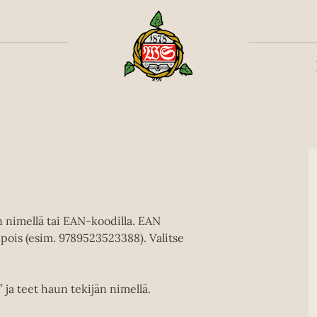
Toiss
en nimellä tai EAN-koodilla. EAN
pois (esim. 9789523523388). Valitse
” ja teet haun tekijän nimellä.