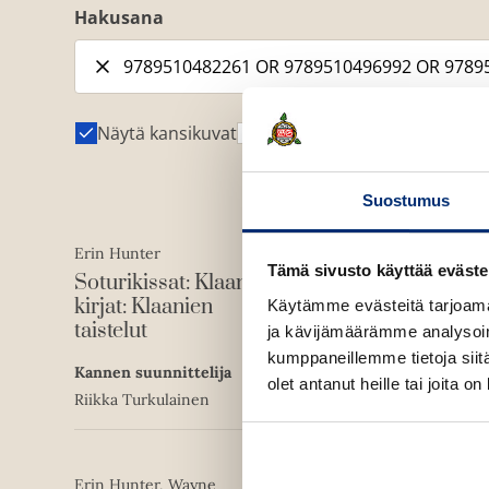
Hakusana
Näytä kansikuvat
Näytä tekijäkuvat
Suostumus
Erin Hunter
Tämä sivusto käyttää eväste
Soturikissat: Klaanien
E-kirja (epub2)
kirjat: Klaanien
Käytämme evästeitä tarjoama
ISBN
9789510497005
taistelut
ja kävijämäärämme analysoim
kumppaneillemme tietoja siitä
1760
x
2374
px
Kannen suunnittelija
olet antanut heille tai joita o
Riikka Turkulainen
Erin Hunter, Wayne