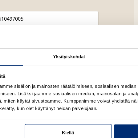
Yksityiskohdat
itä
mme sisällön ja mainosten räätälöimiseen, sosiaalisen median
Lataa
iseen. Lisäksi jaamme sosiaalisen median, mainosalan ja analy
O
p
, miten käytät sivustoamme. Kumppanimme voivat yhdistää näitä t
e
n kerätty, kun olet käyttänyt heidän palvelujaan.
n
s
i
n
n
Kiellä
e