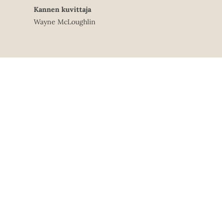
Kannen kuvittaja
Wayne McLoughlin
Käyntiosoite
Postiosoite
Puh
Lönnrotinkatu 18 A
PL 1259
00120 Helsinki
00101 Helsinki