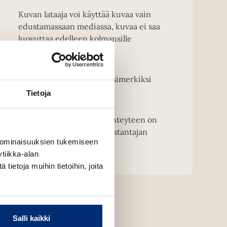
Kuvan lataaja voi käyttää kuvaa vain
edustamassaan mediassa, kuvaa ei saa
luovuttaa edelleen kolmansille
osapuolille.
Kansikuvien muuntelu, esimerkiksi
rajaaminen on kielletty.
Tietoja
HUOM! Kirjailijakuvien yhteyteen on
merkittävä kuvaajan ja kustantajan
 ominaisuuksien tukemiseen
nimi.
tiikka-alan
ietoja muihin tietoihin, joita
Salli kaikki