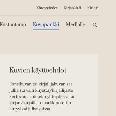
ijainen
Yhteystiedot
Kirjab2b.fi
Kirja.fi
Päävalikko
Kustantamo
Kuvapankki
Medialle
Kuvien käyttöehdot
Kansikuvan tai kirjailijakuvan saa
julkaista vain kirjasta/kirjailijasta
kertovan artikkelin yhteydessä tai
kirjan/kirjailijan markkinointiin
liittyvissä julkaisuissa.