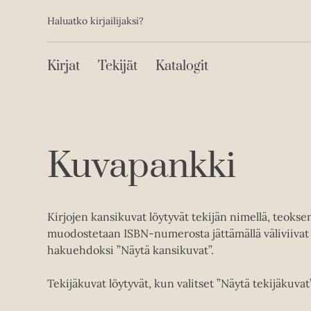
Toissijainen
Hyppää
Haluatko kirjailijaksi?
sisältöön
Päävalikko
Kirjat
Tekijät
Katalogit
Kuvapankki
Kirjojen kansikuvat löytyvät tekijän nimellä, teoks
muodostetaan ISBN-numerosta jättämällä väliviivat 
hakuehdoksi ”Näytä kansikuvat”.
Tekijäkuvat löytyvät, kun valitset ”Näytä tekijäkuvat