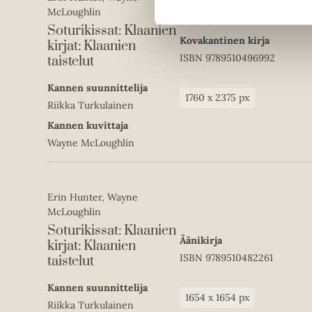
McLoughlin
Soturikissat: Klaanien
Kovakantinen kirja
kirjat: Klaanien
ISBN
9789510496992
taistelut
Kannen suunnittelija
1760
x
2375
px
Riikka Turkulainen
Kannen kuvittaja
Wayne McLoughlin
Erin Hunter, Wayne
McLoughlin
Soturikissat: Klaanien
Äänikirja
kirjat: Klaanien
ISBN
9789510482261
taistelut
Kannen suunnittelija
1654
x
1654
px
Riikka Turkulainen