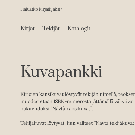
Toissijainen
Hyppää
Haluatko kirjailijaksi?
sisältöön
Päävalikko
Kirjat
Tekijät
Katalogit
Kuvapankki
Kirjojen kansikuvat löytyvät tekijän nimellä, teoks
muodostetaan ISBN-numerosta jättämällä väliviivat 
hakuehdoksi ”Näytä kansikuvat”.
Tekijäkuvat löytyvät, kun valitset ”Näytä tekijäkuvat