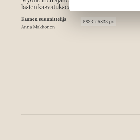
Myönteinen ajattelu
ISBN
9789510485705
lasten kasvatuksessa
Kannen suunnittelija
5833
x
5833
px
Anna Makkonen