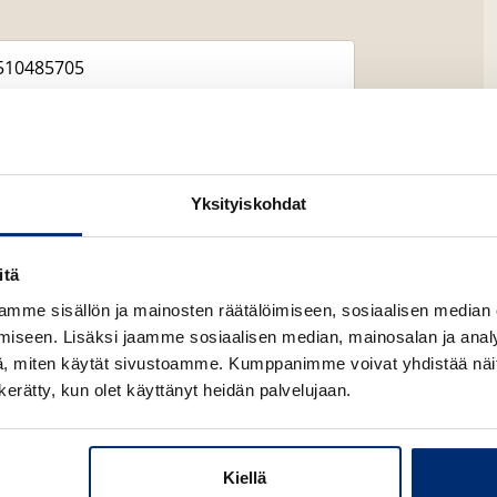
Yksityiskohdat
itä
mme sisällön ja mainosten räätälöimiseen, sosiaalisen median
Lataa
O
iseen. Lisäksi jaamme sosiaalisen median, mainosalan ja analy
p
, miten käytät sivustoamme. Kumppanimme voivat yhdistää näitä t
e
n
n kerätty, kun olet käyttänyt heidän palvelujaan.
s
i
n
n
e
Kiellä