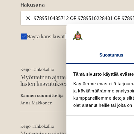
Hakusana
Näytä kansikuvat
Näytä tekijäkuvat
Suostumus
Keijo Tahkokallio
E-kirja (epub2)
Tämä sivusto käyttää eväste
Myönteinen ajattelu
ISBN
9789510485712
lasten kasvatuksessa
Käytämme evästeitä tarjoama
ja kävijämäärämme analysoim
Kannen suunnittelija
1654
x
2480
px
kumppaneillemme tietoja siitä
Anna Makkonen
olet antanut heille tai joita o
Keijo Tahkokallio
Äänikirja