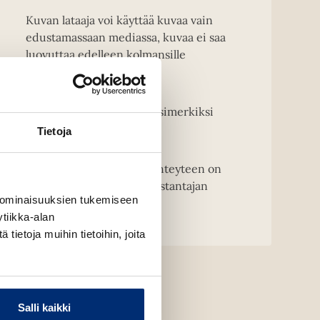
Kuvan lataaja voi käyttää kuvaa vain
edustamassaan mediassa, kuvaa ei saa
luovuttaa edelleen kolmansille
osapuolille.
Kansikuvien muuntelu, esimerkiksi
rajaaminen on kielletty.
Tietoja
HUOM! Kirjailijakuvien yhteyteen on
merkittävä kuvaajan ja kustantajan
 ominaisuuksien tukemiseen
nimi.
tiikka-alan
ietoja muihin tietoihin, joita
Salli kaikki