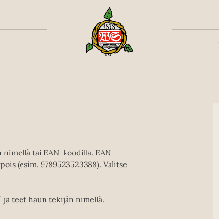
Toiss
en nimellä tai EAN-koodilla. EAN
pois (esim. 9789523523388). Valitse
” ja teet haun tekijän nimellä.