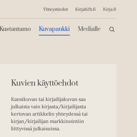
ijainen
Yhteystiedot
Kirjab2b.fi
Kirja.fi
Päävalikko
Kustantamo
Kuvapankki
Medialle
Kuvien käyttöehdot
Kansikuvan tai kirjailijakuvan saa
julkaista vain kirjasta/kirjailijasta
kertovan artikkelin yhteydessä tai
kirjan/kirjailijan markkinointiin
liittyvissä julkaisuissa.