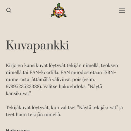
Hyppää
sisältöön
Kuvapankki
Kirjojen kansikuvat löytyvät tekijän nimellä, teoksen
nimellä tai EAN-koodilla. EAN muodostetaan ISBN-
numerosta jättämällä väliviivat pois (esim.
9789523523388). Valitse hakuehdoksi ”Näytä
kansikuvat”.
Tekijäkuvat löytyvät, kun valitset ”Näytä tekijäkuvat” ja
teet haun tekijän nimellä.
Hakusana