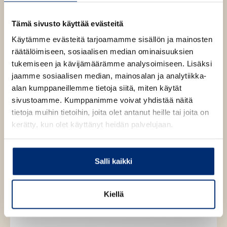
w
t
Tämä sivusto käyttää evästeitä
a
b
Käytämme evästeitä tarjoamamme sisällön ja mainosten
räätälöimiseen, sosiaalisen median ominaisuuksien
tukemiseen ja kävijämäärämme analysoimiseen. Lisäksi
jaamme sosiaalisen median, mainosalan ja analytiikka-
alan kumppaneillemme tietoja siitä, miten käytät
sivustoamme. Kumppanimme voivat yhdistää näitä
tietoja muihin tietoihin, joita olet antanut heille tai joita on
kerätty, kun olet käyttänyt heidän palvelujaan.
Salli kaikki
Kiellä