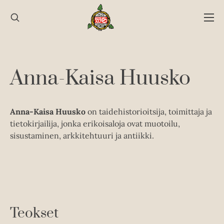
Hyppää
sisältöön
Anna-Kaisa Huusko
Anna-Kaisa Huusko
on taidehistorioitsija, toimittaja ja
tietokirjailija, jonka erikoisaloja ovat muotoilu,
sisustaminen, arkkitehtuuri ja antiikki.
Teokset