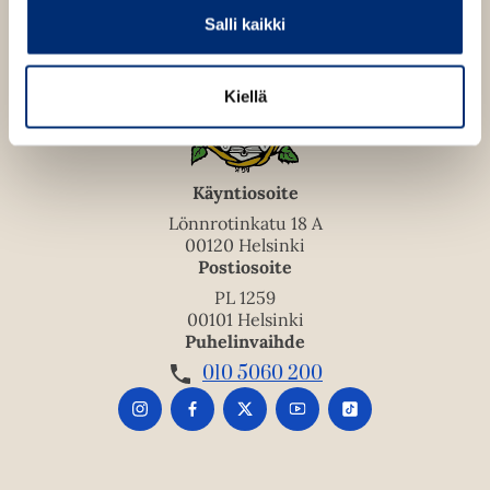
Salli kaikki
Kiellä
Käyntiosoite
Lönnrotinkatu 18 A
00120 Helsinki
Postiosoite
PL 1259
00101 Helsinki
Puhelinvaihde
010 5060 200