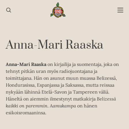
Hyppää
sisältöön
Anna-Mari Raaska
Anna-Mari Raaska
on kirjailija ja suomentaja, joka on
tehnyt pitkän uran myös radiojuontajana ja
toimittajana. Hän on asunut muun muassa Belizessä,
Hondurasissa, Espanjassa ja Saksassa, mutta reissaa
nykyään lähinnä Etelä-Savon ja Tampereen väliä.
Häneltä on aiemmin ilmestynyt matkakirja
Belizessä
kaikki on paremmin
.
Aamukampa
on hänen
esikoisromaaninsa.