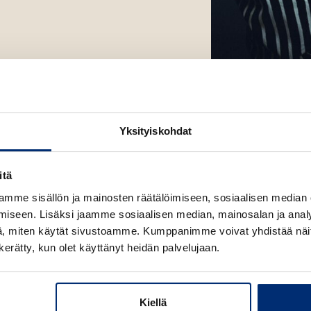
Kuva: Kirsi Tuura
Yksityiskohdat
itä
mme sisällön ja mainosten räätälöimiseen, sosiaalisen median
iseen. Lisäksi jaamme sosiaalisen median, mainosalan ja analy
, miten käytät sivustoamme. Kumppanimme voivat yhdistää näitä t
n kerätty, kun olet käyttänyt heidän palvelujaan.
Kiellä