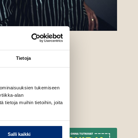
Tietoja
 ominaisuuksien tukemiseen
tiikka-alan
ietoja muihin tietoihin, joita
Salli kaikki