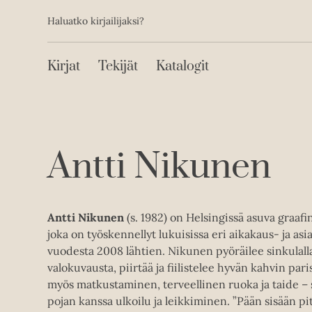
Toissijainen
Hyppää
Haluatko kirjailijaksi?
sisältöön
Päävalikko
Kirjat
Tekijät
Katalogit
Antti Nikunen
Antti Nikunen
(s. 1982) on Helsingissä asuva graafi
joka on työskennellyt lukuisissa eri aikakaus- ja asi
vuodesta 2008 lähtien. Nikunen pyöräilee sinkulalla
valokuvausta, piirtää ja fiilistelee hyvän kahvin pari
myös matkustaminen, terveellinen ruoka ja taide – 
pojan kanssa ulkoilu ja leikkiminen. ”Pään sisään pi