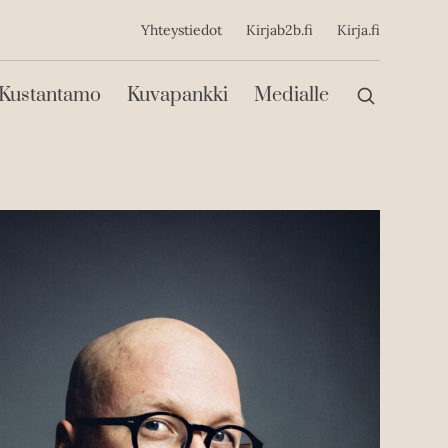
ijainen
Yhteystiedot
Kirjab2b.fi
Kirja.fi
Päävalikko
Kustantamo
Kuvapankki
Medialle