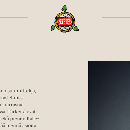
Toiss
nen suunnittelija,
akaslehdissä
, harrastaa
ssa. Tärkeitä ovat
sekä pienen Kalle-
tää mennä asioita,