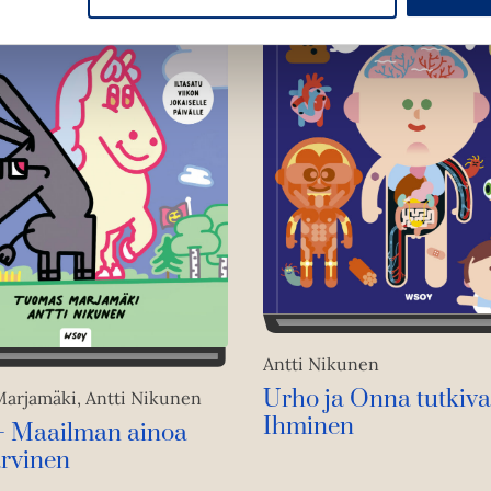
Antti Nikunen
Urho ja Onna tutkiva
arjamäki, Antti Nikunen
Ihminen
 – Maailman ainoa
arvinen