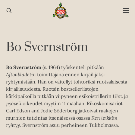
Hyppää
sisältöön
Bo Svernström
Bo Svernström
(s. 1964) työskenteli pitkään
Aftonbladetin
toimittajana ennen kirjailijaksi
ryhtymistään. Hän on väitellyt tohtoriksi ruotsalaisesta
kirjallisuudesta. Ruotsin bestsellerlistojen
kärkipaikoilla pitkään viipyneen esikoistrillerin
Uhri ja
pyöveli
oikeudet myytiin 11 maahan. Rikoskomisariot
Carl Edson and Jodie Söderberg jatkoivat raakojen
murhien tutkintaa itsenäisessä osassa
Ken leikkiin
ryhtyy.
Svernström asuu perheineen Tukholmassa.