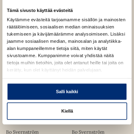
Teokset
Tämä sivusto käyttää evästeitä
Käytämme evästeitä tarjoamamme sisällön ja mainosten
räätälöimiseen, sosiaalisen median ominaisuuksien
tukemiseen ja kävijämäärämme analysoimiseen. Lisäksi
jaamme sosiaalisen median, mainosalan ja analytiikka-
alan kumppaneillemme tietoja siitä, miten käytät
sivustoamme. Kumppanimme voivat yhdistää näitä
tietoja muihin tietoihin, joita olet antanut heille tai joita on
kerätty, kun olet käyttänyt heidän palvelujaan.
Salli kaikki
Kiellä
Bo Svernström
Bo Svernström