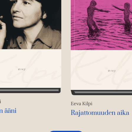
i
Eeva Kilpi
n ääni
Rajattomuuden aika