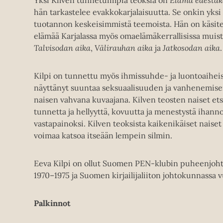
Yksi Kilven tunnetuimpia teoksia on
Elämä edestaka
hän tarkastelee evakkokarjalaisuutta. Se onkin yksi
tuotannon keskeisimmistä teemoista. Hän on käsitel
elämää Karjalassa myös omaelämäkerrallisissa mui
Talvisodan aika
,
Välirauhan aika
ja
Jatkosodan aika
.
Kilpi on tunnettu myös ihmissuhde- ja luontoaihei
näyttänyt suuntaa seksuaalisuuden ja vanhenemisen
naisen vahvana kuvaajana. Kilven teosten naiset et
tunnetta ja hellyyttä, kovuutta ja menestystä ihan
vastapainoksi. Kilven teoksista kaikenikäiset naiset
voimaa katsoa itseään lempein silmin.
Eeva Kilpi on ollut Suomen PEN-klubin puheenjoht
1970–1975 ja Suomen kirjailijaliiton johtokunnassa v
Palkinnot