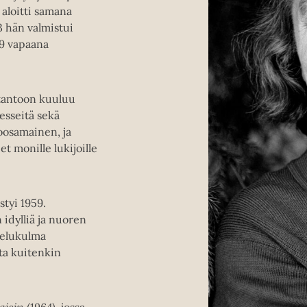
 aloitti samana
3 hän valmistui
59 vapaana
otantoon kuuluu
esseitä sekä
oosamainen, ja
t monille lukijoille
styi 1959.
idylliä ja nuoren
telukulma
ta kuitenkin