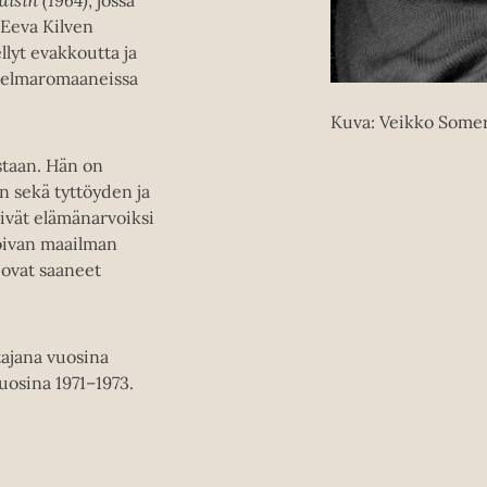
isin (1964)
, jossa
 Eeva Kilven
lyt evakkoutta ja
stelmaromaaneissa
Kuva: Veikko Some
staan. Hän on
 sekä tyttöyden ja
sivät elämänarvoiksi
noivan maailman
 ovat saaneet
ajana vuosina
uosina 1971–1973.