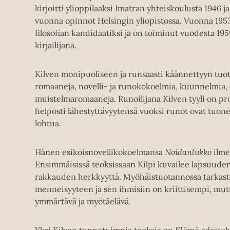
kirjoitti ylioppilaaksi Imatran yhteiskoulusta 1946 ja
vuonna opinnot Helsingin yliopistossa. Vuonna 195
filosofian kandidaatiksi ja on toiminut vuodesta 19
kirjailijana.
Kilven monipuoliseen ja runsaasti käännettyyn tu
romaaneja, novelli- ja runokokoelmia, kuunnelmia, 
muistelmaromaaneja. Runoilijana Kilven tyyli on pr
helposti lähestyttävyytensä vuoksi runot ovat tuonee
lohtua.
Hänen esikoisnovellikokoelmansa
Noidanlukko
ilme
Ensimmäisissä teoksissaan Kilpi kuvailee lapsuuden 
rakkauden herkkyyttä. Myöhäistuotannossa tarkas
menneisyyteen ja sen ihmisiin on kriittisempi, mut
ymmärtävä ja myötäelävä.