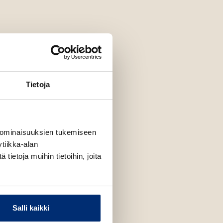
Tietoja
 ominaisuuksien tukemiseen
tiikka-alan
ietoja muihin tietoihin, joita
Salli kaikki