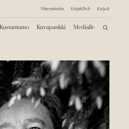
ijainen
Yhteystiedot
Kirjab2b.fi
Kirja.fi
Päävalikko
Kustantamo
Kuvapankki
Medialle