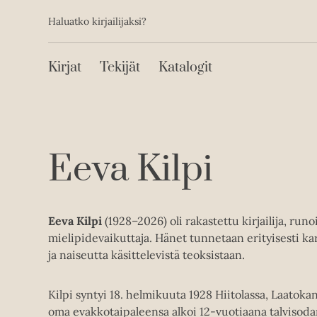
Toissijainen
Hyppää
Haluatko kirjailijaksi?
sisältöön
Päävalikko
Kirjat
Tekijät
Katalogit
Eeva Kilpi
Eeva Kilpi
(1928–2026) oli rakastettu kirjailija, runoil
mielipidevaikuttaja. Hänet tunnetaan erityisesti kar
ja naiseutta käsittelevistä teoksistaan.
Kilpi syntyi 18. helmikuuta 1928 Hiitolassa, Laatoka
oma evakkotaipaleensa alkoi 12-vuotiaana talvisodan