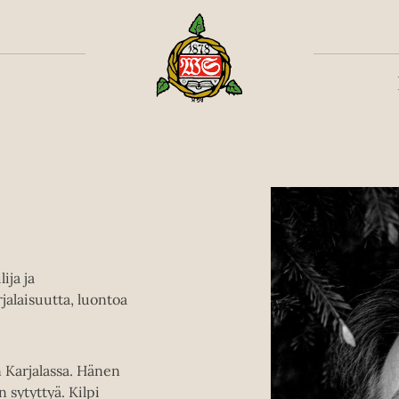
Toiss
ija ja
jalaisuutta, luontoa
n Karjalassa. Hänen
 sytyttyä. Kilpi