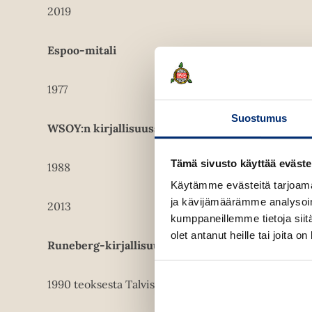
2019
Espoo-mitali
1977
Suostumus
WSOY:n kirjallisuussäätiön tunnustuspalkinto
Tämä sivusto käyttää eväste
1988
Käytämme evästeitä tarjoama
ja kävijämäärämme analysoim
2013
kumppaneillemme tietoja siitä
olet antanut heille tai joita o
Runeberg-kirjallisuuspalkinto
1990 teoksesta Talvisodan aika