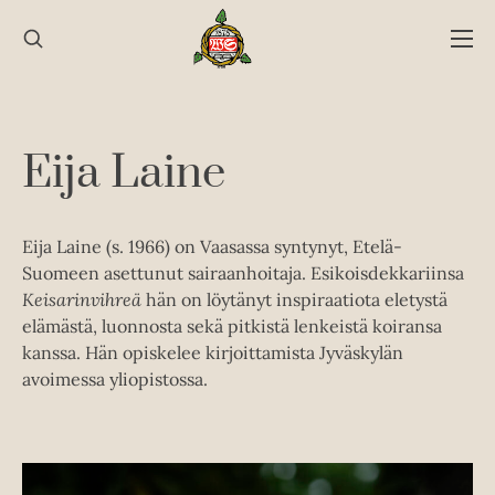
Hyppää
sisältöön
Eija Laine
Eija Laine (s. 1966) on Vaasassa syntynyt, Etelä-
Suomeen asettunut sairaanhoitaja. Esikoisdekkariinsa
Keisarinvihreä
hän on löytänyt inspiraatiota eletystä
elämästä, luonnosta sekä pitkistä lenkeistä koiransa
kanssa. Hän opiskelee kirjoittamista Jyväskylän
avoimessa yliopistossa.