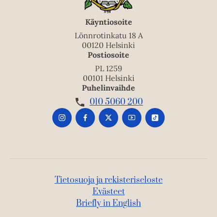
Käyntiosoite
Lönnrotinkatu 18 A
00120 Helsinki
Postiosoite
PL 1259
00101 Helsinki
Puhelinvaihde
010 5060 200
Tietosuoja ja rekisteriseloste
Evästeet
Briefly in English