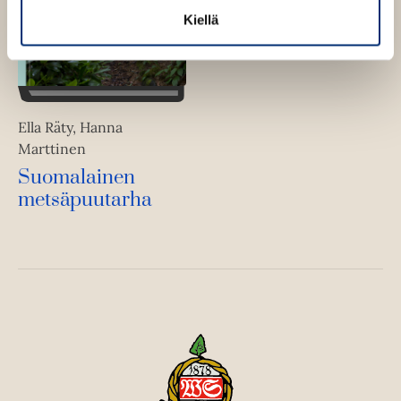
Kiellä
Ella Räty, Hanna
Marttinen
Suomalainen
metsäpuutarha