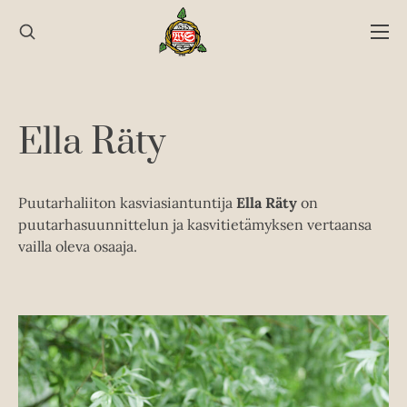
Hyppää
sisältöön
Ella Räty
Puutarhaliiton kasviasiantuntija
Ella Räty
on
puutarhasuunnittelun ja kasvitietämyksen vertaansa
vailla oleva osaaja.