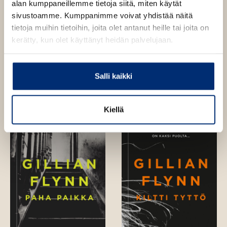
alan kumppaneillemme tietoja siitä, miten käytät
sivustoamme. Kumppanimme voivat yhdistää näitä
tietoja muihin tietoihin, joita olet antanut heille tai joita on
kerätty, kun olet käyttänyt heidän palvelujaan.
Salli kaikki
Gillian Flynn
Gillian Flynn
Auttava käsi
Teräviä esineitä
Kiellä