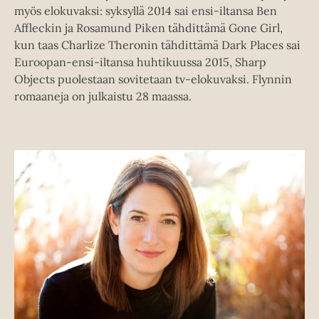
myös elokuvaksi: syksyllä 2014 sai ensi-iltansa Ben
Affleckin ja Rosamund Piken tähdittämä Gone Girl,
kun taas Charlize Theronin tähdittämä Dark Places sai
Euroopan-ensi-iltansa huhtikuussa 2015, Sharp
Objects puolestaan sovitetaan tv-elokuvaksi. Flynnin
romaaneja on julkaistu 28 maassa.