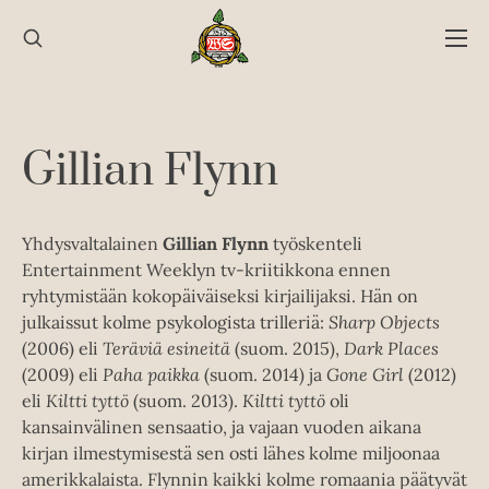
Hyppää
sisältöön
Gillian Flynn
Yhdysvaltalainen
Gillian Flynn
työskenteli
Entertainment Weeklyn tv-kriitikkona ennen
ryhtymistään kokopäiväiseksi kirjailijaksi. Hän on
julkaissut kolme psykologista trilleriä:
Sharp Objects
(2006) eli
Teräviä esineitä
(suom. 2015),
Dark Places
(2009) eli
Paha paikka
(suom. 2014) ja
Gone Girl
(2012)
eli
Kiltti tyttö
(suom. 2013).
Kiltti tyttö
oli
kansainvälinen sensaatio, ja vajaan vuoden aikana
kirjan ilmestymisestä sen osti lähes kolme miljoonaa
amerikkalaista. Flynnin kaikki kolme romaania päätyvät