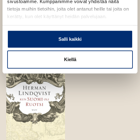
sivustoamme. Kumppanimme voivat yhdistää näitä
tietoja muihin tietoihin, joita olet antanut heille tai joita on
kerätty, kun olet käyttänyt heidän palvelujaan.
Herman Lindqvist
Herman Lindqvist
Mannerheim. Mies
Villit Vaasat
Salli kaikki
naamion takana
Kiellä