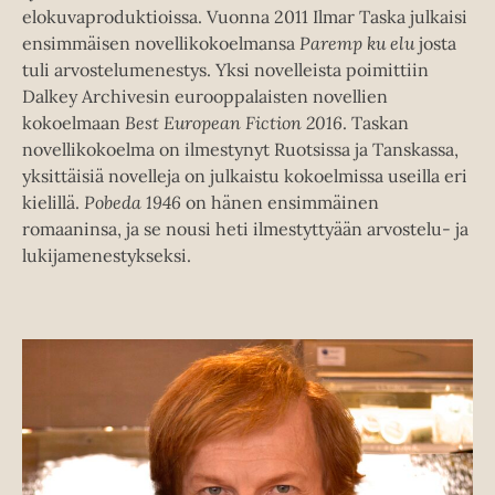
elokuvaproduktioissa. Vuonna 2011 Ilmar Taska julkaisi
ensimmäisen novellikokoelmansa
Paremp ku elu
josta
tuli arvostelumenestys. Yksi novelleista poimittiin
Dalkey Archivesin eurooppalaisten novellien
kokoelmaan
Best European Fiction 2016
. Taskan
novellikokoelma on ilmestynyt Ruotsissa ja Tanskassa,
yksittäisiä novelleja on julkaistu kokoelmissa useilla eri
kielillä.
Pobeda 1946
on hänen ensimmäinen
romaaninsa, ja se nousi heti ilmestyttyään arvostelu- ja
lukijamenestykseksi.