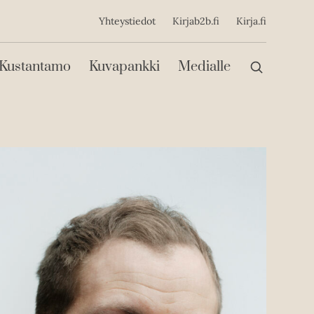
ijainen
Yhteystiedot
Kirjab2b.fi
Kirja.fi
Päävalikko
Kustantamo
Kuvapankki
Medialle