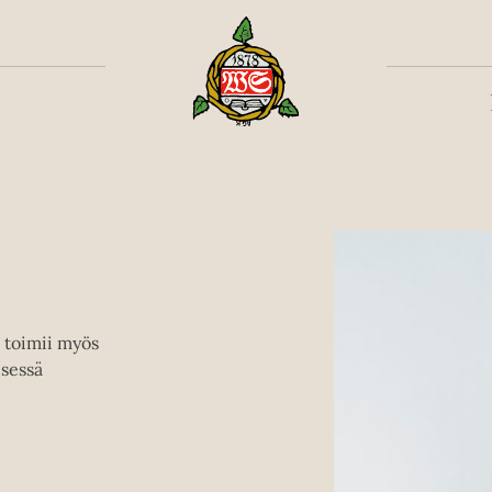
Toiss
a toimii myös
isessä