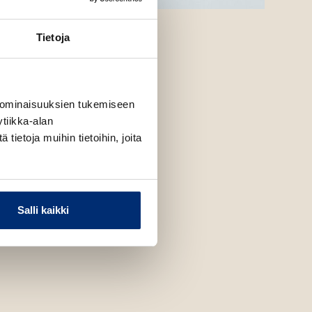
Tietoja
 ominaisuuksien tukemiseen
tiikka-alan
ietoja muihin tietoihin, joita
Salli kaikki