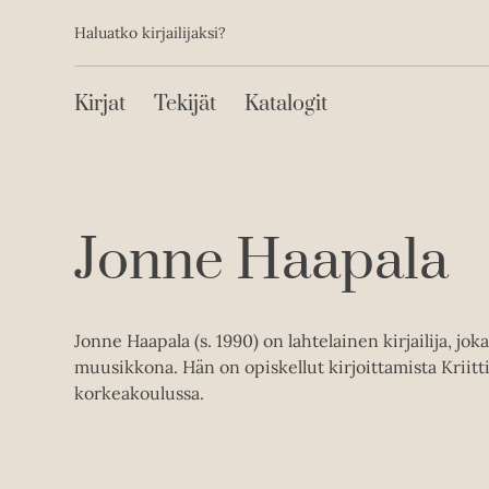
Toissijainen
Hyppää
Haluatko kirjailijaksi?
sisältöön
Päävalikko
Kirjat
Tekijät
Katalogit
Jonne Haapala
Jonne Haapala (s. 1990) on lahtelainen kirjailija, jok
muusikkona. Hän on opiskellut kirjoittamista Kriitt
korkeakoulussa.