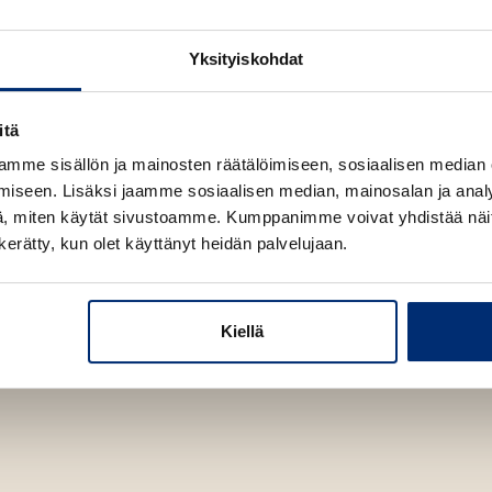
Kuva: Aapo Huhta
Yksityiskohdat
itä
mme sisällön ja mainosten räätälöimiseen, sosiaalisen median
iseen. Lisäksi jaamme sosiaalisen median, mainosalan ja analy
, miten käytät sivustoamme. Kumppanimme voivat yhdistää näitä t
n kerätty, kun olet käyttänyt heidän palvelujaan.
Kiellä