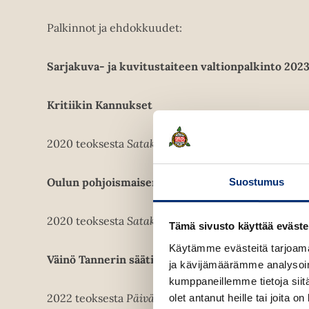
Palkinnot ja ehdokkuudet:
Sarjakuva- ja kuvitustaiteen valtionpalkinto 202
Kritiikin Kannukset
2020 teoksesta
Satakieli joka ei laulanut
Oulun pohjoismaisen sarjakuvakilpailun pääpalki
Suostumus
2020 teoksesta
Satakieli joka ei laulanut
(nimikkono
Tämä sivusto käyttää eväste
Käytämme evästeitä tarjoama
Väinö Tannerin säätiön sarjakuvakilpailu
ja kävijämäärämme analysoim
kumppaneillemme tietoja siitä
2022 teoksesta
Päivänkakkarameri
(luku Laikan tar
olet antanut heille tai joita o