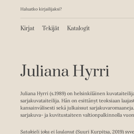
Toissijainen
Hyppää
Haluatko kirjailijaksi?
sisältöön
Päävalikko
Kirjat
Tekijät
Katalogit
Juliana Hyrri
Juliana Hyrri (s.1989) on helsinkiläinen kuvataiteilij
sarjakuvataiteilija. Hän on esittänyt teoksiaan laaja
kansainvälisesti sekä julkaissut sarjakuvaromaaneja.
sarjakuva- ja kuvitustaiteen valtionpalkinnolla vuo
Satakieli joka ei laulanut
(Suuri Kurpitsa, 2019) syv