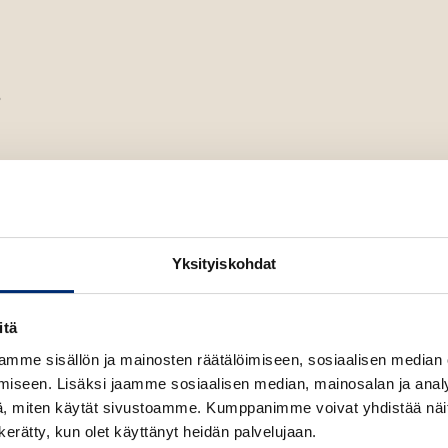
3
nto
Yksityiskohdat
velli)
itä
mme sisällön ja mainosten räätälöimiseen, sosiaalisen median
iseen. Lisäksi jaamme sosiaalisen median, mainosalan ja analy
, miten käytät sivustoamme. Kumppanimme voivat yhdistää näitä t
ina)
n kerätty, kun olet käyttänyt heidän palvelujaan.