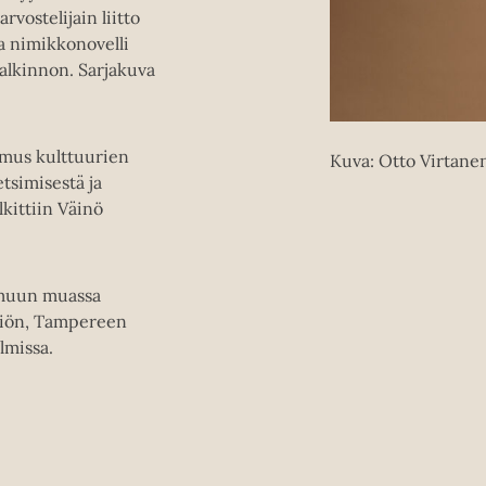
ostelijain liitto
a nimikkonovelli
alkinnon. Sarjakuva
omus kulttuurien
Kuva: Otto Virtane
tsimisestä ja
kittiin Väinö
i muun muassa
tiön, Tampereen
lmissa.