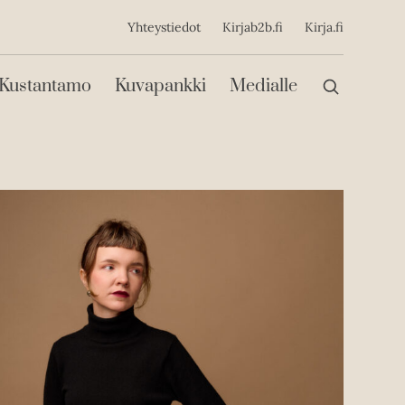
ijainen
Yhteystiedot
Kirjab2b.fi
Kirja.fi
Päävalikko
Kustantamo
Kuvapankki
Medialle