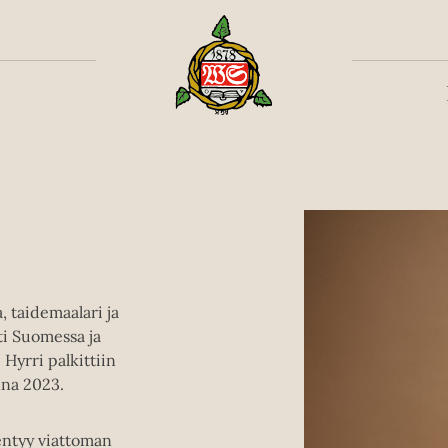
Toiss
a, taidemaalari ja
sti Suomessa ja
 Hyrri palkittiin
nna 2023.
entyy viattoman