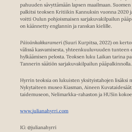
pahuuden sävyttämään lapsen maailmaan. Suomen arv
palkitsi teoksen Kritiikin Kannuksin vuonna 2020 j
voitti Oulun pohjoismaisen sarjakuvakilpailun pääp
on käännetty englannin ja ranskan kielille.
Päivänkakkarameri
(Suuri Kurpitsa, 2022) on kert
välissä kasvamisesta, yhteenkuuluvuuden tunteen e
hylkäämisen pelosta. Teoksen luku Laikan tarina pal
Tannerin säätiön sarjakuvakilpailun pääpalkinnolla.
Hyrrin teoksia on lukuisten yksityistahojen lisäks
Nykytaiteen museo Kiasman, Aineen Kuvataidesää
taidemuseon, Nelimarkka-rahaston ja HUSin kokoe
www.julianahyrri.com
IG: @julianahyrri