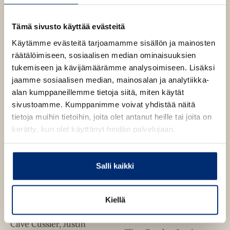
Clive Cussler, Justin
Scott
Scott
Vakooja
Tämä sivusto käyttää evästeitä
Varas
Käytämme evästeitä tarjoamamme sisällön ja mainosten
räätälöimiseen, sosiaalisen median ominaisuuksien
tukemiseen ja kävijämäärämme analysoimiseen. Lisäksi
jaamme sosiaalisen median, mainosalan ja analytiikka-
alan kumppaneillemme tietoja siitä, miten käytät
sivustoamme. Kumppanimme voivat yhdistää näitä
tietoja muihin tietoihin, joita olet antanut heille tai joita on
kerätty, kun olet käyttänyt heidän palvelujaan.
Salli kaikki
Kiellä
Clive Cussler, Justin