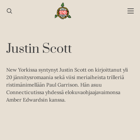
Hyppää
sisältöön
Justin Scott
New Yorkissa syntynyt Justin Scott on kirjoittanut yli
20 jännitysromaania sekä viisi meriaiheista trilleriä
ristimänimellään Paul Garrison. Hän asuu
Connecticutissa yhdessä elokuvaohjaajavaimonsa
Amber Edwardsin kanssa.