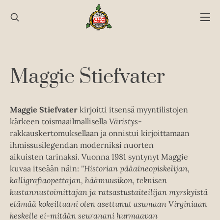
Hyppää
sisältöön
Maggie Stiefvater
Maggie Stiefvater
kirjoitti itsensä myyntilistojen
kärkeen toismaailmallisella
Väristys
-
rakkauskertomuksellaan ja onnistui kirjoittamaan
ihmissusilegendan moderniksi nuorten
aikuisten tarinaksi. Vuonna 1981 syntynyt Maggie
kuvaa itseään näin:
"Historian pääaineopiskelijan,
kalligrafiaopettajan, häämuusikon, teknisen
kustannustoimittajan ja ratsastustaiteilijan myrskyistä
elämää kokeiltuani olen asettunut asumaan Virginiaan
keskelle ei-mitään seuranani hurmaavan