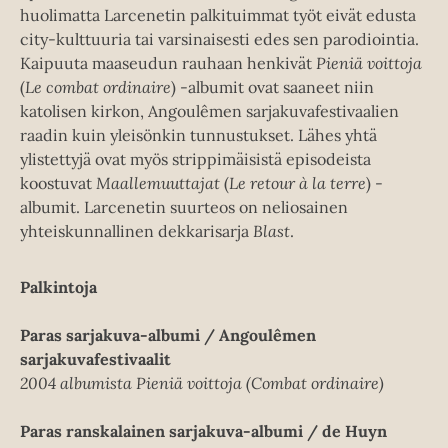
huolimatta Larcenetin palkituimmat työt eivät edusta
city-kulttuuria tai varsinaisesti edes sen parodiointia.
Kaipuuta maaseudun rauhaan henkivät
Pieniä voittoja
(
Le combat ordinaire
) -albumit ovat saaneet niin
katolisen kirkon, Angoulêmen sarjakuvafestivaalien
raadin kuin yleisönkin tunnustukset. Lähes yhtä
ylistettyjä ovat myös strippimäisistä episodeista
koostuvat
Maallemuuttajat
(
Le retour à la terre
) -
albumit. Larcenetin suurteos on neliosainen
yhteiskunnallinen dekkarisarja
Blast
.
Palkintoja
Paras sarjakuva-albumi / Angoulêmen
sarjakuvafestivaalit
2004 albumista Pieniä voittoja (Combat ordinaire)
Paras ranskalainen sarjakuva-albumi / de Huyn