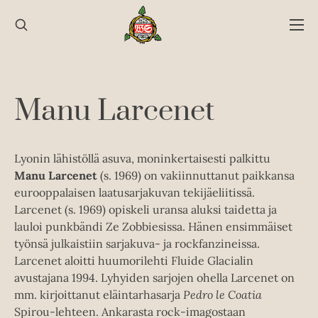
Hyppää
sisältöön
Manu Larcenet
Lyonin lähistöllä asuva, moninkertaisesti palkittu
Manu Larcenet
(s. 1969) on vakiinnuttanut paikkansa
eurooppalaisen laatusarjakuvan tekijäeliitissä.
Larcenet (s. 1969) opiskeli uransa aluksi taidetta ja
lauloi punkbändi Ze Zobbiesissa. Hänen ensimmäiset
työnsä julkaistiin sarjakuva- ja rockfanzineissa.
Larcenet aloitti huumorilehti Fluide Glacialin
avustajana 1994. Lyhyiden sarjojen ohella Larcenet on
mm. kirjoittanut eläintarhasarja
Pedro le Coatia
Spirou-lehteen. Ankarasta rock-imagostaan