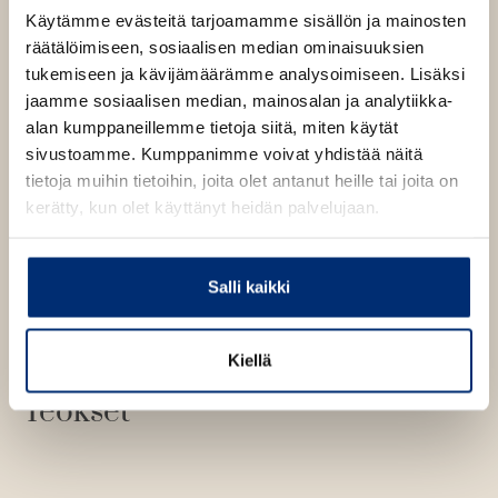
Käytämme evästeitä tarjoamamme sisällön ja mainosten
räätälöimiseen, sosiaalisen median ominaisuuksien
tukemiseen ja kävijämäärämme analysoimiseen. Lisäksi
jaamme sosiaalisen median, mainosalan ja analytiikka-
alan kumppaneillemme tietoja siitä, miten käytät
sivustoamme. Kumppanimme voivat yhdistää näitä
tietoja muihin tietoihin, joita olet antanut heille tai joita on
kerätty, kun olet käyttänyt heidän palvelujaan.
Kuva: Dargaud / Rita Scaglia
Salli kaikki
Kiellä
Teokset