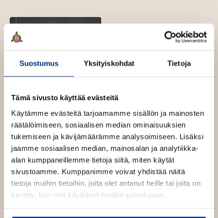
Suostumus
Yksityiskohdat
Tietoja
Tämä sivusto käyttää evästeitä
Käytämme evästeitä tarjoamamme sisällön ja mainosten
Aslak Lukander, Martti
räätälöimiseen, sosiaalisen median ominaisuuksien
Helminen
tukemiseen ja kävijämäärämme analysoimiseen. Lisäksi
jaamme sosiaalisen median, mainosalan ja analytiikka-
Helsingin
alan kumppaneillemme tietoja siitä, miten käytät
suurpommitukset
sivustoamme. Kumppanimme voivat yhdistää näitä
helmikuussa 1944
tietoja muihin tietoihin, joita olet antanut heille tai joita on
kerätty, kun olet käyttänyt heidän palvelujaan.