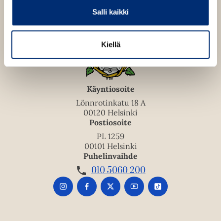
Salli kaikki
Kiellä
Käyntiosoite
Lönnrotinkatu 18 A
00120 Helsinki
Postiosoite
PL 1259
00101 Helsinki
Puhelinvaihde
010 5060 200