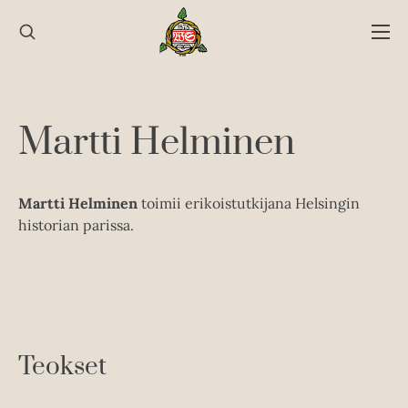
Hyppää
sisältöön
Martti Helminen
Martti Helminen
toimii erikoistutkijana Helsingin
historian parissa.
Teokset