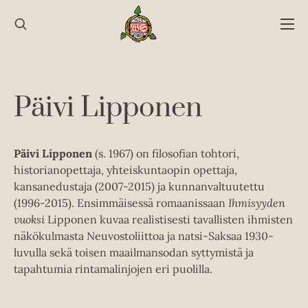
Hyppää
sisältöön
Päivi Lipponen
Päivi Lipponen
(s. 1967) on filosofian tohtori,
historianopettaja, yhteiskuntaopin opettaja,
kansanedustaja (2007-2015) ja kunnanvaltuutettu
(1996-2015). Ensimmäisessä romaanissaan
Ihmisyyden
vuoksi
Lipponen kuvaa realistisesti tavallisten ihmisten
näkökulmasta Neuvostoliittoa ja natsi-Saksaa 1930-
luvulla sekä toisen maailmansodan syttymistä ja
tapahtumia rintamalinjojen eri puolilla.