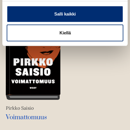
Salli kaikki
Kiellä
Pirkko Saisio
Voimattomuus