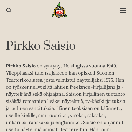
Hyppää
sisältöön
Pirkko Saisio
Pirkko Saisio
on syntynyt Helsingissä vuonna 1949.
Ylioppilaaksi tulonsa jälkeen hän opiskeli Suomen
Teatterikoulussa, josta valmistui näyttelijäksi 1975. Hän
on työskennellyt siitä lähtien freelance-kirjailijana ja -
näyttelijänä sekä ohjaajana. Saision kirjallinen tuotanto
sisältää romaanien lisäksi näytelmiä, tv-käsikirjoituksia
ja laulujen sanoituksia. Hänen teoksiaan on käännetty
useille kielille, mm. ruotsiksi, viroksi, saksaksi,
unkariksi, ranskaksi ja englanniksi. Saisio on ohjannut
useita näytelmiä ammattiteattereihin. Hän toimi