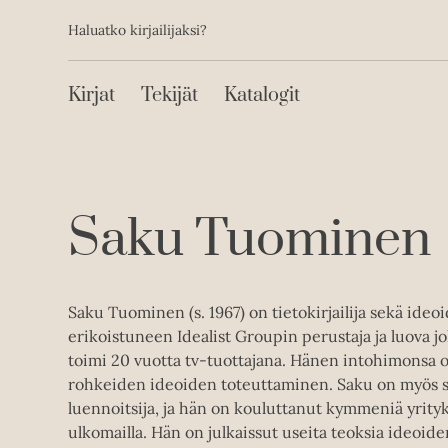
Toissijainen
Hyppää
Haluatko kirjailijaksi?
sisältöön
Päävalikko
Kirjat
Tekijät
Katalogit
Saku Tuominen
Saku Tuominen (s. 1967) on tietokirjailija sekä ide
erikoistuneen Idealist Groupin perustaja ja luova 
toimi 20 vuotta tv-tuottajana. Hänen intohimonsa on
rohkeiden ideoiden toteuttaminen. Saku on myös s
luennoitsija, ja hän on kouluttanut kymmeniä yrity
ulkomailla. Hän on julkaissut useita teoksia ideoide