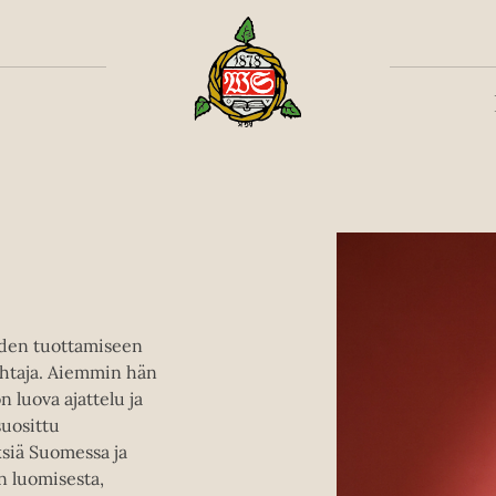
Toiss
oiden tuottamiseen
johtaja. Aiemmin hän
 luova ajattelu ja
uosittu
ksiä Suomessa ja
n luomisesta,