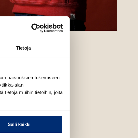
nen WWW.PALONEN.FI
Tietoja
 ominaisuuksien tukemiseen
tiikka-alan
ietoja muihin tietoihin, joita
Salli kaikki