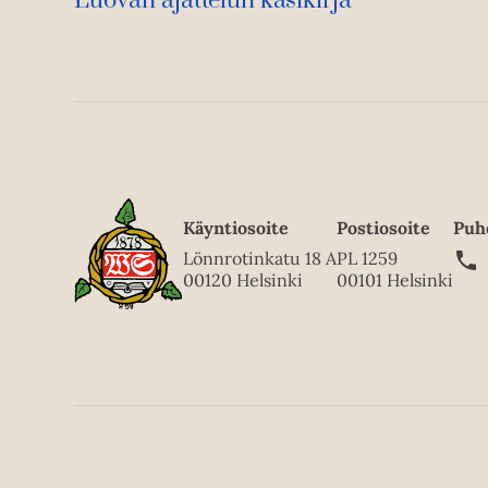
Luovan ajattelun käsikirja
Käyntiosoite
Postiosoite
Puh
Lönnrotinkatu 18 A
PL 1259
00120 Helsinki
00101 Helsinki