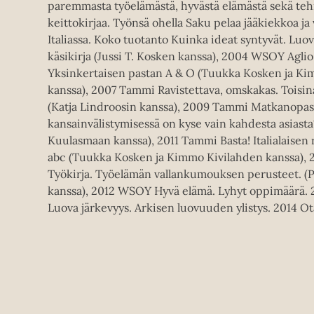
paremmasta työelämästä, hyvästä elämästä sekä teh
keittokirjaa. Työnsä ohella Saku pelaa jääkiekkoa ja v
Italiassa. Koko tuotanto Kuinka ideat syntyvät. Luov
käsikirja (Jussi T. Kosken kanssa), 2004 WSOY Aglio 
Yksinkertaisen pastan A & O (Tuukka Kosken ja K
kanssa), 2007 Tammi Ravistettava, omskakas. Toisinaj
(Katja Lindroosin kanssa), 2009 Tammi Matkanopas.
kansainvälistymisessä on kyse vain kahdesta asiasta
Kuulasmaan kanssa), 2011 Tammi Basta! Italialaisen
abc (Tuukka Kosken ja Kimmo Kivilahden kanssa), 
Työkirja. Työelämän vallankumouksen perusteet. (P
kanssa), 2012 WSOY Hyvä elämä. Lyhyt oppimäärä. 2
Luova järkevyys. Arkisen luovuuden ylistys. 2014 O