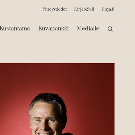
ijainen
Yhteystiedot
Kirjab2b.fi
Kirja.fi
Päävalikko
Kustantamo
Kuvapankki
Medialle