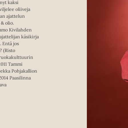
nyt kaksi
iljelee oliiveja
an ajattelun
& olio.
immo Kivilahden
attelijan käsikirja
 Entä jos
? (Risto
 ruokakulttuurin
2011 Tammi
ekka Pohjakallion
014 Paasilinna
tava