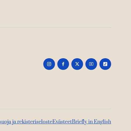
suoja ja rekisteriseloste
Evästeet
Briefly in English