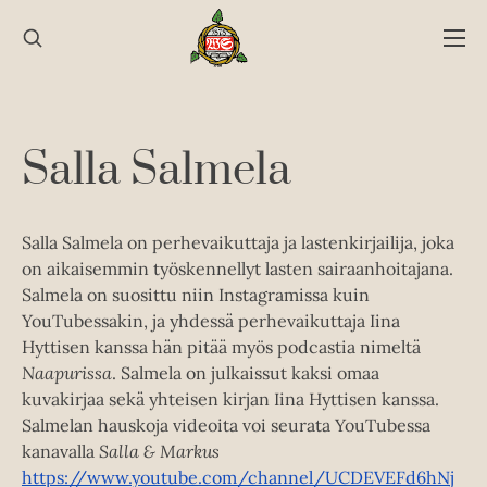
Hyppää
sisältöön
Salla Salmela
Salla Salmela on perhevaikuttaja ja lastenkirjailija, joka
on aikaisemmin työskennellyt lasten sairaanhoitajana.
Salmela on suosittu niin Instagramissa kuin
YouTubessakin, ja yhdessä perhevaikuttaja Iina
Hyttisen kanssa hän pitää myös podcastia nimeltä
Naapurissa
. Salmela on julkaissut kaksi omaa
kuvakirjaa sekä yhteisen kirjan Iina Hyttisen kanssa.
Salmelan hauskoja videoita voi seurata YouTubessa
kanavalla
Salla & Markus
https://www.youtube.com/channel/UCDEVEFd6hNj