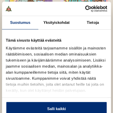
Suostumus
Yksityiskohdat
Tietoja
Iina Hyttinen, Salla
Salla Salmela, Tiina
Tämä sivusto käyttää evästeitä
Salmela, Anna Polkutie
Konttila
Käytämme evästeitä tarjoamamme sisällön ja mainosten
Naapurissa: Koulu
Minä menen
räätälöimiseen, sosiaalisen median ominaisuuksien
alkaa
sairaalaan
tukemiseen ja kävijämäärämme analysoimiseen. Lisäksi
jaamme sosiaalisen median, mainosalan ja analytiikka-
alan kumppaneillemme tietoja siitä, miten käytät
sivustoamme. Kumppanimme voivat yhdistää näitä
tietoja muihin tietoihin, joita olet antanut heille tai joita on
kerätty, kun olet käyttänyt heidän palvelujaan.
Salli kaikki