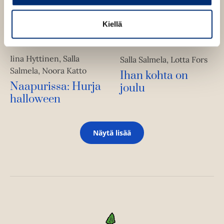
Kiellä
Iina Hyttinen, Salla
Salla Salmela, Lotta Fors
Salmela, Noora Katto
Ihan kohta on
Naapurissa: Hurja
joulu
halloween
Näytä lisää