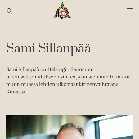
Hyppää
sisältöön
Sami Sillanpää
Sami Sillanpää on Helsingin Sanomien
ulkomaantoimituksen esimies ja on aiemmin toiminut
muun muassa lehden ulkomaankirjeenvaihtajana
Kiinassa.