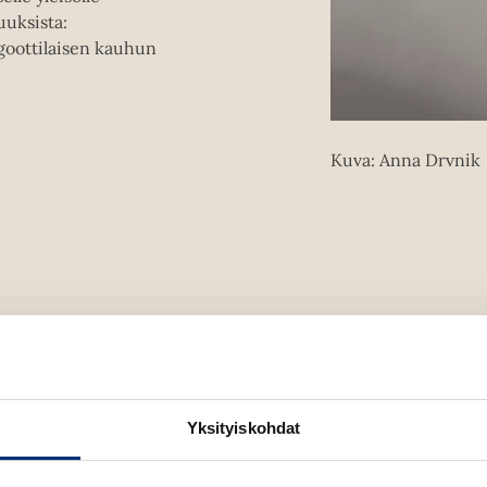
uksista:
goottilaisen kauhun
Kuva: Anna Drvnik
Yksityiskohdat