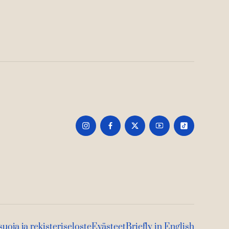
suoja ja rekisteriseloste
Evästeet
Briefly in English