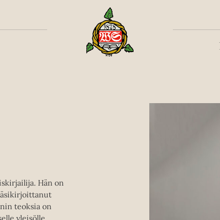
Toiss
skirjailija. Hän on
äsikirjoittanut
enin teoksia on
lle yleisölle