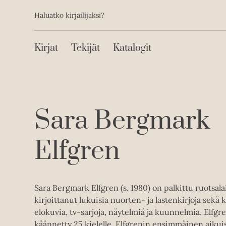
Toissijainen
Hyppää
Haluatko kirjailijaksi?
sisältöön
Päävalikko
Kirjat
Tekijät
Katalogit
Sara Bergmark
Elfgren
Sara Bergmark Elfgren (s. 1980) on palkittu ruotsalai
kirjoittanut lukuisia nuorten- ja lastenkirjoja sekä k
elokuvia, tv-sarjoja, näytelmiä ja kuunnelmia. Elfgr
käännetty 25 kielelle. Elfgrenin ensimmäinen aikuise