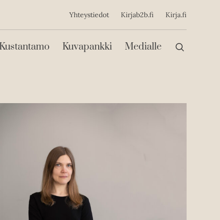
ijainen
Yhteystiedot
Kirjab2b.fi
Kirja.fi
Päävalikko
Kustantamo
Kuvapankki
Medialle