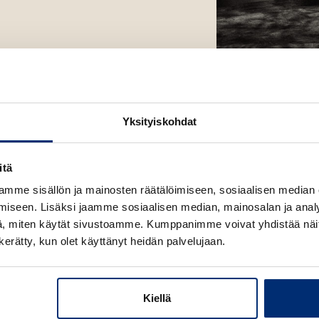
Kuva: Minoru Suw
Yksityiskohdat
itä
mme sisällön ja mainosten räätälöimiseen, sosiaalisen median
iseen. Lisäksi jaamme sosiaalisen median, mainosalan ja analy
, miten käytät sivustoamme. Kumppanimme voivat yhdistää näitä t
n kerätty, kun olet käyttänyt heidän palvelujaan.
Kiellä