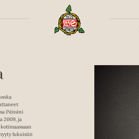
Toiss
a
 jonka
uttaneet
nsa
Päiväni
a 2009, ja
i kotimaassaan
yyty lukuisiin