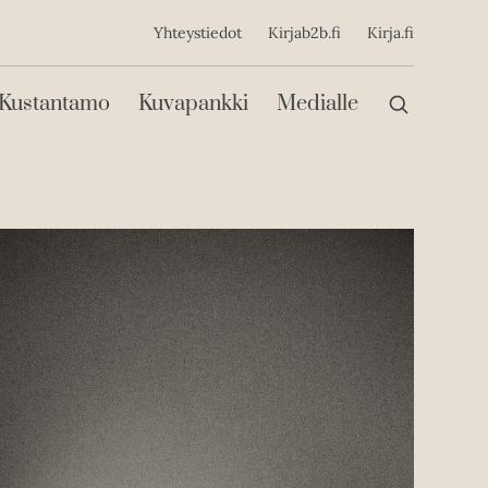
ijainen
Yhteystiedot
Kirjab2b.fi
Kirja.fi
Päävalikko
Kustantamo
Kuvapankki
Medialle