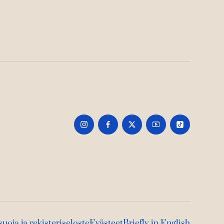
suoja ja rekisteriseloste
Evästeet
Briefly in English