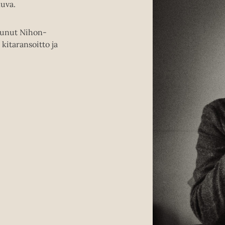
kuva.
tunut Nihon-
kitaransoitto ja