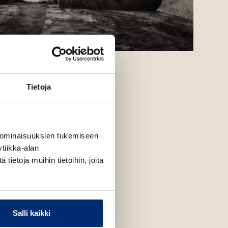
a
Tietoja
 ominaisuuksien tukemiseen
tiikka-alan
ietoja muihin tietoihin, joita
Salli kaikki