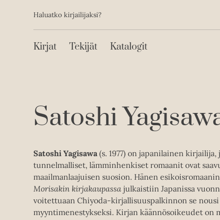
Toissijainen
Hyppää
Haluatko kirjailijaksi?
sisältöön
Päävalikko
Kirjat
Tekijät
Katalogit
Satoshi Yagisaw
Satoshi Yagisawa
(s. 1977) on japanilainen kirjailija,
tunnelmalliset, lämminhenkiset romaanit ovat saav
maailmanlaajuisen suosion. Hänen esikoisromaani
Morisakin kirjakaupassa
julkaistiin Japanissa vuonn
voitettuaan Chiyoda-kirjallisuuspalkinnon se nous
myyntimenestykseksi. Kirjan käännösoikeudet on m