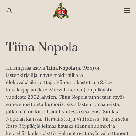
Hyppää
sisältöön
Tiina Nopola
Helsingissä asuva
Tiina Nopola
(s. 1955) on
lastenkirjailija, näytelmäkirjailija ja
elokuvakäsikirjoittaja. Hänen rakastettuja
Siiri
-
kuvakirjojaan (kuv. Mervi Lindman) on julkaistu
vuodesta 2002 lähtien. Tiina Nopola tunnetaan myös
supersuosituista humoristisista lastenromaaneista,
jotka hän on kirjoittanut yhdessä sisarensa Sinikka
Nopolan kanssa.
Heinähattu ja Vilttitossu -
kirjoja sekä
Risto Räppääjiä
leimaa hauska tilannehuumori ja
kekseliäs kielenkäyttö. Hahmot ovat myös valloittaneet