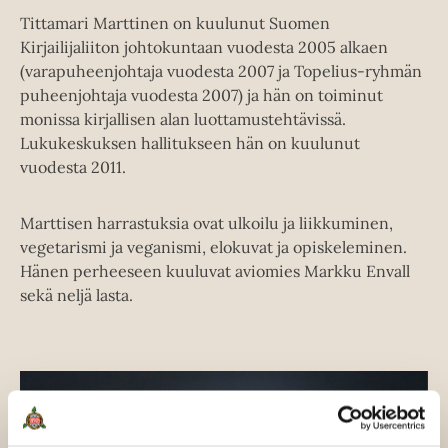
Tittamari Marttinen on kuulunut Suomen
Kirjailijaliiton johtokuntaan vuodesta 2005 alkaen
(varapuheenjohtaja vuodesta 2007 ja Topelius-ryhmän
puheenjohtaja vuodesta 2007) ja hän on toiminut
monissa kirjallisen alan luottamustehtävissä.
Lukukeskuksen hallitukseen hän on kuulunut
vuodesta 2011.
Marttisen harrastuksia ovat ulkoilu ja liikkuminen,
vegetarismi ja veganismi, elokuvat ja opiskeleminen.
Hänen perheeseen kuuluvat aviomies Markku Envall
sekä neljä lasta.