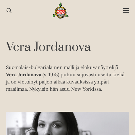
Hyppää
sisältöön
Vera Jordanova
Suomalais-bulgarialainen malli ja elokuvanäyttelijä
Vera Jordanova
(s. 1975) puhuu sujuvasti useita kieliä
ja on viettänyt paljon aikaa kuvauksissa ympäri
maailmaa. Nykyisin hän asuu New Yorkissa.