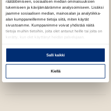
räätälöimiseen, sosiaalisen median ominaisuuksien
tukemiseen ja kävijämäärämme analysoimiseen. Lisäksi
jaamme sosiaalisen median, mainosalan ja analytiikka-
alan kumppaneillemme tietoja siitä, miten käytät
sivustoamme. Kumppanimme voivat yhdistää näitä
tietoja muihin tietoihin, joita olet antanut heille tai joita on
kerätty, kun olet käyttänyt heidän palvelujaan.
Salli kaikki
Vera Jordanova
Kiellä
Don’t Miss a Bite