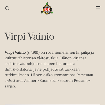
Hyppää
sisältöön
Virpi Vainio
Virpi Vainio
(s. 1981) on rovaniemeläinen kirjailija ja
kulttuurihistorian väitöstutkija. Hänen kirjansa
käsittelevät pohjoisen alueen historiaa ja
ihmiskohtaloita, ja ne pohjautuvat tarkkaan
tutkimukseen. Hänen esikoisromaaninsa
Petsamon
enkeli
avaa Jäämeri-Suomesta kertovan Petsamo-
sarjan.