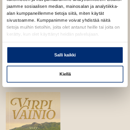
jaamme sosiaalisen median, mainosalan ja analytiikka-
alan kumppaneillemme tietoja siitä, miten käytät
sivustoamme. Kumppanimme voivat yhdistää näitä
tietoja muihin tietoihin, joita olet antanut heille tai joita on
kerätty, kun olet käyttänyt heidän palvelujaan.
Salli kaikki
Virpi Vainio
Virpi Vainio
Kiellä
Ristitunturi
Turjanmeren tytär