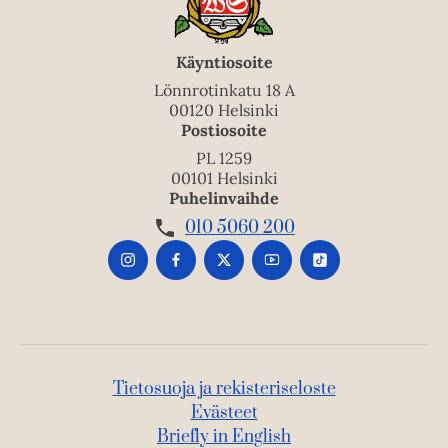
Käyntiosoite
Lönnrotinkatu 18 A
00120 Helsinki
Postiosoite
PL 1259
00101 Helsinki
Puhelinvaihde
010 5060 200
Tietosuoja ja rekisteriseloste
Evästeet
Briefly in English