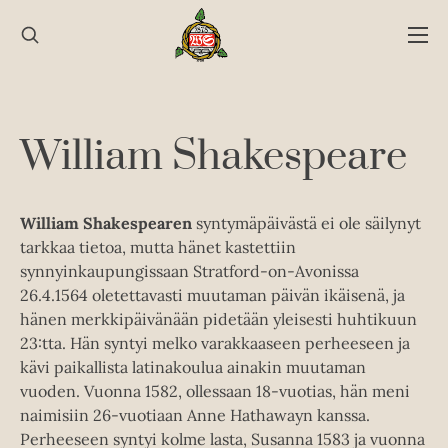
Hyppää
sisältöön
William Shakespeare
William Shakespearen
syntymäpäivästä ei ole säilynyt
tarkkaa tietoa, mutta hänet kastettiin
synnyinkaupungissaan Stratford-on-Avonissa
26.4.1564 oletettavasti muutaman päivän ikäisenä, ja
hänen merkkipäivänään pidetään yleisesti huhtikuun
23:tta. Hän syntyi melko varakkaaseen perheeseen ja
kävi paikallista latinakoulua ainakin muutaman
vuoden. Vuonna 1582, ollessaan 18-vuotias, hän meni
naimisiin 26-vuotiaan Anne Hathawayn kanssa.
Perheeseen syntyi kolme lasta, Susanna 1583 ja vuonna