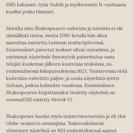
1585 kaksoset, tytär Judith ja myöhemmin 11-vuotiaana
kuollut poika Hamnet.
Monilta osin Shakespearen vaiheista ja toimista ei ole
täsmällistä tietoa, mutta 1590-luvulla hän alkoi
saavuttaa mainetta Lontoon teatteripiireissä.
Ensimmäiset painetut teokset olivat runoelmia, ja
useimmat näytelmät ilmestyivät painettuina vasta
tekijän kuoleman jälkeen kootuissa teoksissa, ns.
ensimmäisessä foliopainoksessa 1623. Teattereissa niitä
kuitenkin esitettiin paljon, ja uusia näytelmiä syntyi
tiuhaan, joskus kolmekin vuodessa. Ensimmäinen
Shakespearen kirjoittamaksi tiedetty näytelmä on
vuonna1592 esitetty
Henrik VI
.
Shakespeare kuului myös teatteriseurueisiin ja oli yksi
Globe-teatterin omistajista. Todennäköisesti
viimeinen näytelmä on 1611 ensiesityksensä saanut