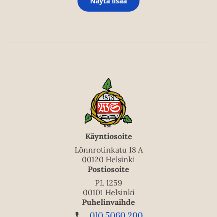
Näytä lisää
Käyntiosoite
Lönnrotinkatu 18 A
00120 Helsinki
Postiosoite
PL 1259
00101 Helsinki
Puhelinvaihde
010 5060 200