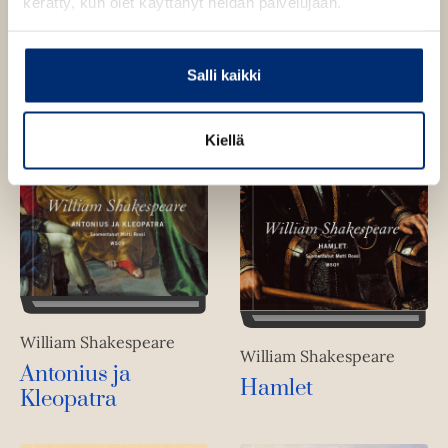
kerätty, kun olet käyttänyt heidän palvelujaan.
Salli kaikki
Kiellä
William Shakespeare
William Shakespeare
Antonius ja
Hamlet
Kleopatra