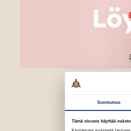
Suostumus
Tämä sivusto käyttää eväste
Käytämme evästeitä tarjoama