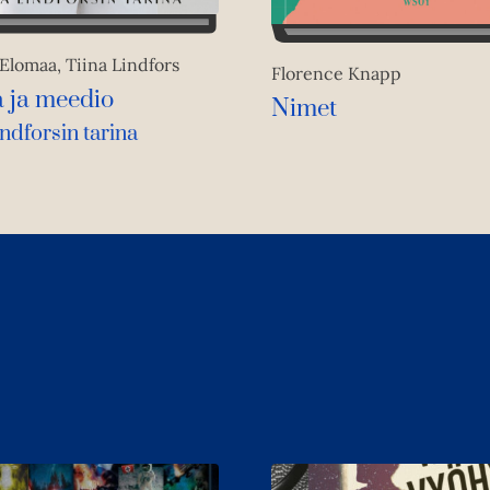
Elomaa, Tiina Lindfors
Florence Knapp
a ja meedio
Nimet
indforsin tarina