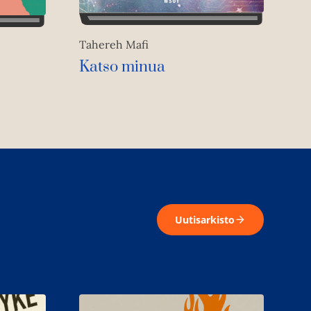
Tahereh Mafi
Katso minua
Uutisarkisto