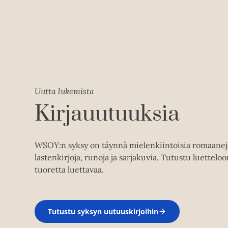
Uutta lukemista
Kirjauutuuksia
WSOY:n syksy on täynnä mielenkiintoisia romaaneja,
lastenkirjoja, runoja ja sarjakuvia. Tutustu luetteloon
tuoretta luettavaa.
Tutustu syksyn uutuuskirjoihin