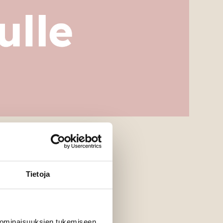
Tietoja
 ominaisuuksien tukemiseen