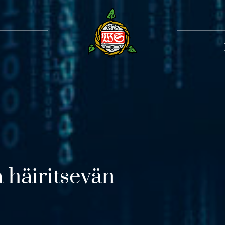
Toiss
a häiritsevän