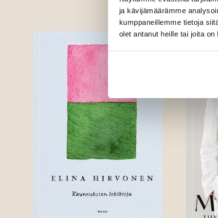
ja kävijämäärämme analysoim
kumppaneillemme tietoja siitä
olet antanut heille tai joita o
Elokuu 2026