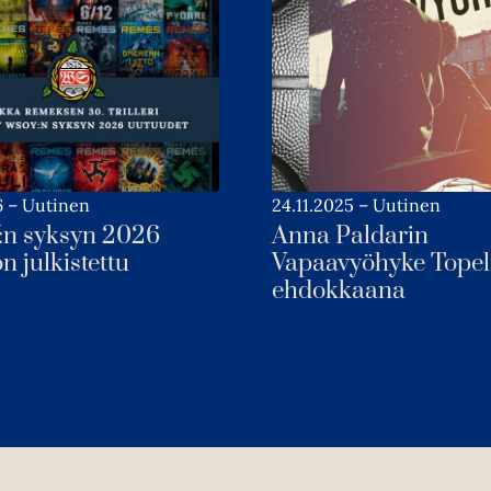
6
–
Uutinen
24.11.2025
–
Uutinen
n syksyn 2026
Anna Paldarin
on julkistettu
Vapaavyöhyke Topel
ehdokkaana