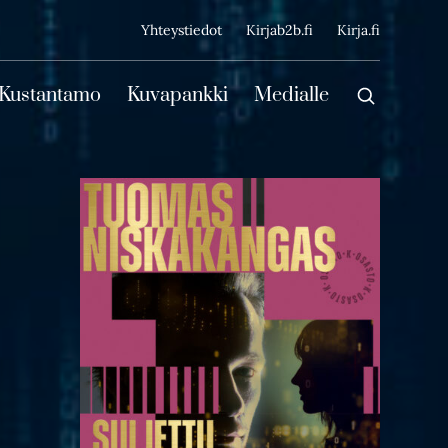
ijainen
Yhteystiedot
Kirjab2b.fi
Kirja.fi
Päävalikko
Kustantamo
Kuvapankki
Medialle