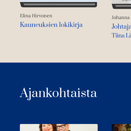
Elina Hirvonen
Johanna 
Kauneuksien lokikirja
Johtaj
Tiina L
Ajankohtaista