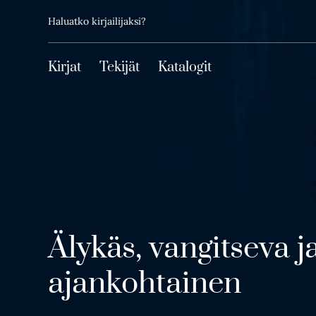
Toissijainen
Hyppää
Haluatko kirjailijaksi?
sisältöön
Päävalikko
Kirjat
Tekijät
Katalogit
Älykäs, vangitseva j
ajankohtainen