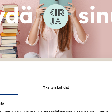
Yksityiskohdat
WSOY suosittelee
itä
mme sisällön ja mainosten räätälöimiseen, sosiaalisen median